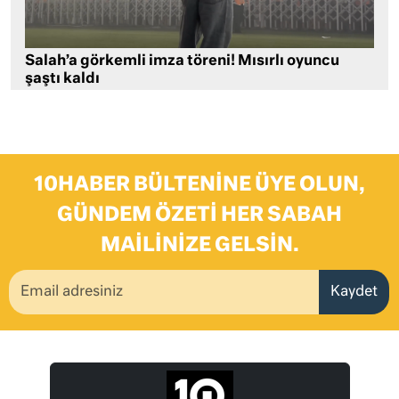
Salah’a görkemli imza töreni! Mısırlı oyuncu
şaştı kaldı
10HABER BÜLTENINE ÜYE OLUN,
GÜNDEM ÖZETI HER SABAH
MAILINIZE GELSIN.
Kaydet