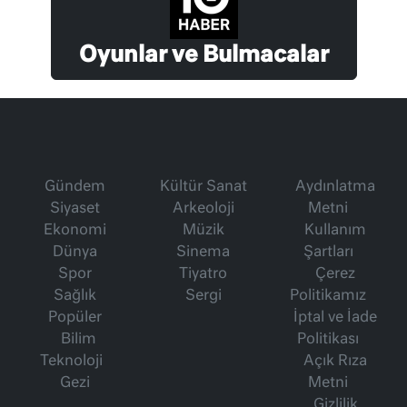
Oyunlar ve Bulmacalar
Gündem
Kültür Sanat
Aydınlatma
Siyaset
Arkeoloji
Metni
Ekonomi
Müzik
Kullanım
Dünya
Sinema
Şartları
Spor
Tiyatro
Çerez
Sağlık
Sergi
Politikamız
Popüler
İptal ve İade
Bilim
Politikası
Teknoloji
Açık Rıza
Gezi
Metni
Gizlilik