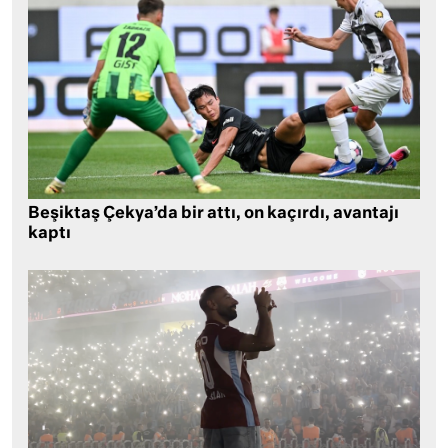
Beşiktaş Çekya’da bir attı, on kaçırdı, avantajı
kaptı