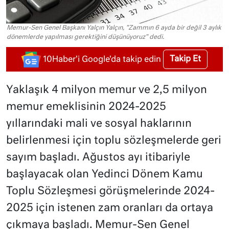
Memur-Sen Genel Başkanı Yalçın Yalçın, "Zammın 6 ayda bir değil 3 aylık
dönemlerde yapılması gerektiğini düşünüyoruz" dedi.
Takip Et
10Haber'i Google'da takip edin
Yaklaşık 4 milyon memur ve 2,5 milyon
memur emeklisinin 2024-2025
yıllarındaki mali ve sosyal haklarının
belirlenmesi için toplu sözleşmelerde geri
sayım başladı. Ağustos ayı itibariyle
başlayacak olan Yedinci Dönem Kamu
Toplu Sözleşmesi görüşmelerinde 2024-
2025 için istenen zam oranları da ortaya
çıkmaya başladı. Memur-Sen Genel