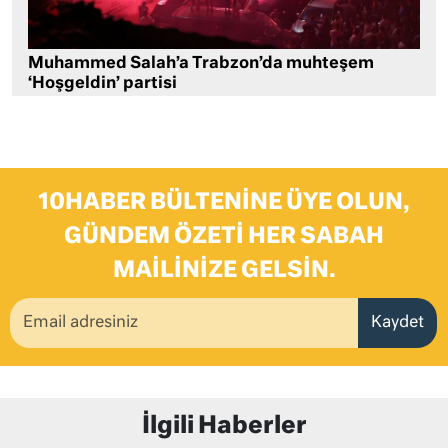
Muhammed Salah’a Trabzon’da muhteşem
‘Hoşgeldin’ partisi
10HABER BÜLTENINE ÜYE OLUN,
GÜNDEM ÖZETI HER SABAH
MAILINIZE GELSIN.
Kaydet
İlgili Haberler