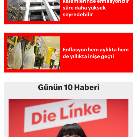
kalemlerinde enflasyon bir
süre daha yüksek
seyredebilir
Enflasyon hem aylıkta hem
de yıllıkta inişe geçti
Günün 10 Haberi