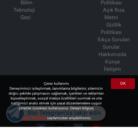
Bilim
Politikası
Teknoloji
Açık Rıza
Gezi
Metni
Gizlilik
Politikası
Sıkça Sorulan
Sorular
Hakkımızda
Künye
İletişim
OK
Çerez kullanımı
Deneyiminizi iyileştirmek, tanımlama bilgilerini, sitemizin
İsmet Berkan Yazıları
doğru şekilde çalışmasını sağlamak, içerikleri ve reklamları
Ertuğrul Özkök Yazıları
kişiselleştirmek, sosyal medya özellikleri sunmak ve site
trafiğimizi analiz etmek için yasal düzenlemelere uygun
Haftalık Gazete
çerezler (cookies) kullanıyoruz. Detaylı bilgiye;
Bizi Telegram'da takip edin
Çerez Politikası
sayfamızdan erişebilirsiniz.