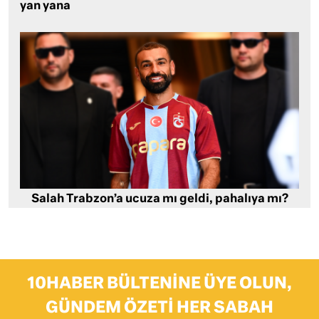
yan yana
Salah Trabzon’a ucuza mı geldi, pahalıya mı?
10HABER BÜLTENINE ÜYE OLUN,
GÜNDEM ÖZETI HER SABAH