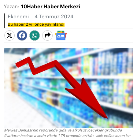
Yazan:
10Haber Haber Merkezi
Ekonomi
4 Temmuz 2024
Bu haber 2 yıl önce yayınlandı
Merkez Bankası'nın raporunda gıda ve alkolsüz içecekler grubunda
fiyatların haziran ayında yüzde 1,78 oranında arttığı, yıllık enflasyonun ise