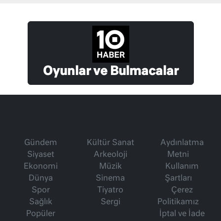
Oyunlar ve Bulmacalar
Gündem
Kültür Sanat
Aydınlatma
Siyaset
Arkeoloji
Metni
Ekonomi
Müzik
Kullanım
Dünya
Sinema
Şartları
Spor
Tiyatro
Çerez
Sağlık
Sergi
Politikamız
Popüler
İptal ve İade