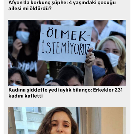
Afyon’da korkunç şüphe: 4 yaşındaki çocuğu
ailesi mi öldürdü?
Kadına şiddette yedi aylık bilanço: Erkekler 231
kadını katletti