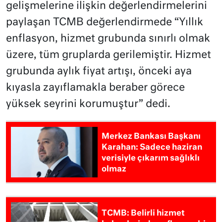
gelişmelerine ilişkin değerlendirmelerini
paylaşan TCMB değerlendirmede “Yıllık
enflasyon, hizmet grubunda sınırlı olmak
üzere, tüm gruplarda gerilemiştir. Hizmet
grubunda aylık fiyat artışı, önceki aya
kıyasla zayıflamakla beraber görece
yüksek seyrini korumuştur” dedi.
Merkez Bankası Başkanı
Karahan: Sadece haziran
verisiyle çıkarım sağlıklı
olmaz
TCMB: Belirli hizmet