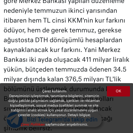
göre Merkez Bankası yapılan düzenleme
nedeniyle temmuzun ikinci yarısından
itibaren hem TL cinsi KKM’nin kur farkını
ödüyor, hem de gerek temmuz, gerekse
ağustosta DTH dönüşümlü hesaplardan
kaynaklanacak kur farkını. Yani Merkez
Bankası iki ayda oluşacak 411 milyar liralık
yükün, bütçeden temmuzda ödenen 34.5
milyar dışında kalan 376,5 milyarı TL’lik
bölümünü üstlenmek durumunda kalmış.
OK
Çerez kullanımı
Deneyiminizi iyileştirmek, tanımlama bilgilerini, sitemizin
Bu durumda önlem almak için kolları
doğru şekilde çalışmasını sağlamak, içerikleri ve reklamları
kişiselleştirmek, sosyal medya özellikleri sunmak ve site
sıvamış olması şaşırtıcı değil. Ancak
trafiğimizi analiz etmek için yasal düzenlemelere uygun
çerezler (cookies) kullanıyoruz. Detaylı bilgiye;
önlemlerin işe yarayıp yaramayacağı
Bizi Telegram'da takip edin
Çerez Politikası
sayfamızdan erişebilirsiniz.
şimdilik belirsiz.