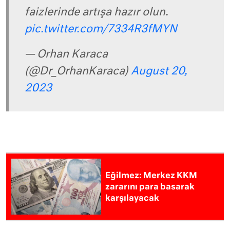
faizlerinde artışa hazır olun.
pic.twitter.com/7334R3fMYN
— Orhan Karaca
(@Dr_OrhanKaraca)
August 20,
2023
Eğilmez: Merkez KKM
zararını para basarak
karşılayacak