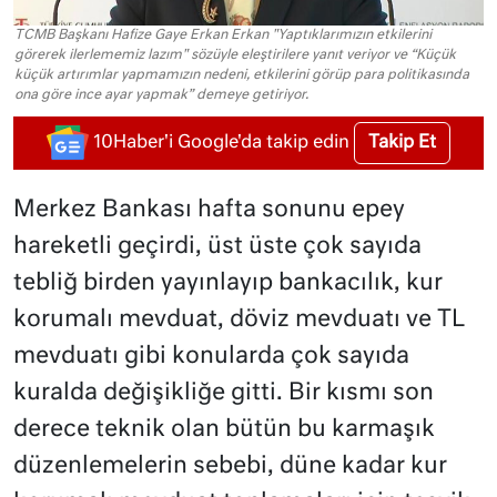
TCMB Başkanı Hafize Gaye Erkan Erkan "Yaptıklarımızın etkilerini
görerek ilerlememiz lazım" sözüyle eleştirilere yanıt veriyor ve “Küçük
küçük artırımlar yapmamızın nedeni, etkilerini görüp para politikasında
ona göre ince ayar yapmak” demeye getiriyor.
Takip Et
10Haber'i Google'da takip edin
Merkez Bankası hafta sonunu epey
hareketli geçirdi, üst üste çok sayıda
tebliğ birden yayınlayıp bankacılık, kur
korumalı mevduat, döviz mevduatı ve TL
mevduatı gibi konularda çok sayıda
kuralda değişikliğe gitti. Bir kısmı son
derece teknik olan bütün bu karmaşık
düzenlemelerin sebebi, düne kadar kur