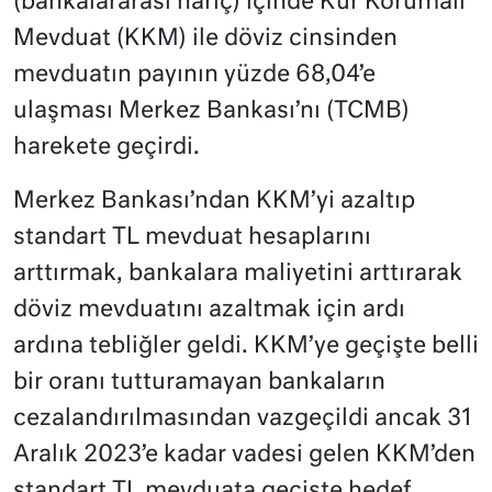
(bankalararası hariç) içinde Kur Korumalı
Mevduat (KKM) ile döviz cinsinden
mevduatın payının yüzde 68,04’e
ulaşması Merkez Bankası’nı (TCMB)
harekete geçirdi.
Merkez Bankası’ndan KKM’yi azaltıp
standart TL mevduat hesaplarını
arttırmak, bankalara maliyetini arttırarak
döviz mevduatını azaltmak için ardı
ardına tebliğler geldi. KKM’ye geçişte belli
bir oranı tutturamayan bankaların
cezalandırılmasından vazgeçildi ancak 31
Aralık 2023’e kadar vadesi gelen KKM’den
standart TL mevduata geçişte hedef