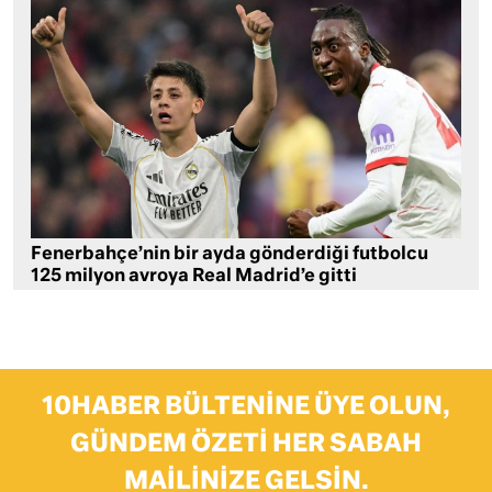
Fenerbahçe’nin bir ayda gönderdiği futbolcu
125 milyon avroya Real Madrid’e gitti
10HABER BÜLTENINE ÜYE OLUN,
GÜNDEM ÖZETI HER SABAH
MAILINIZE GELSIN.