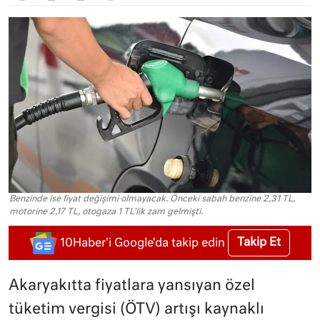
Benzinde ise fiyat değişimi olmayacak. Önceki sabah benzine 2,31 TL,
motorine 2,17 TL, otogaza 1 TL'lik zam gelmişti.
Takip Et
10Haber'i Google'da takip edin
Akaryakıtta fiyatlara yansıyan özel
tüketim vergisi (ÖTV) artışı kaynaklı