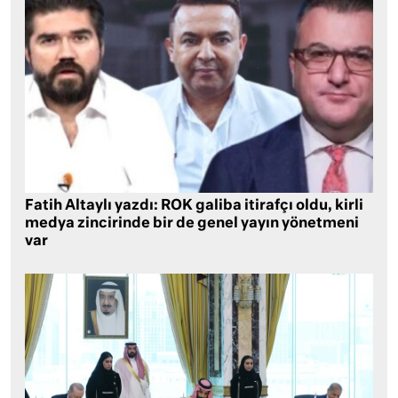
Fatih Altaylı yazdı: ROK galiba itirafçı oldu, kirli
medya zincirinde bir de genel yayın yönetmeni
var