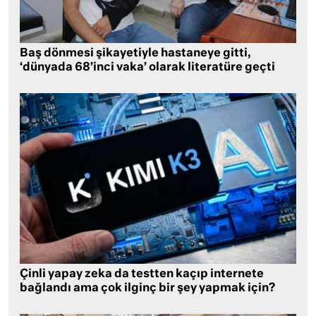
Baş dönmesi şikayetiyle hastaneye gitti,
‘dünyada 68’inci vaka’ olarak literatüre geçti
Çinli yapay zeka da testten kaçıp internete
bağlandı ama çok ilginç bir şey yapmak için?