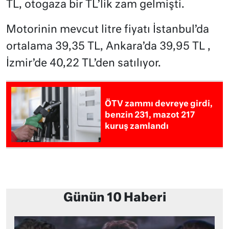
TL, otogaza bir TL’lik zam gelmişti.
Motorinin mevcut litre fiyatı İstanbul’da
ortalama 39,35 TL, Ankara’da 39,95 TL ,
İzmir’de 40,22 TL’den satılıyor.
ÖTV zammı devreye girdi,
benzin 231, mazot 217
kuruş zamlandı
Günün 10 Haberi