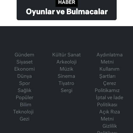
Oyunlar ve Bulmacalar
Gündem
Kültür Sanat
Aydınlatma
Siyaset
Arkeoloji
Metni
Ekonomi
Müzik
Kullanım
Dünya
Sinema
Şartları
Spor
Tiyatro
Çerez
Sağlık
Sergi
Politikamız
Popüler
İptal ve İade
Bilim
Politikası
Teknoloji
Açık Rıza
Gezi
Metni
Gizlilik