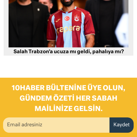
Salah Trabzon’a ucuza mı geldi, pahalıya mı?
10HABER BÜLTENINE ÜYE OLUN,
GÜNDEM ÖZETI HER SABAH
MAILINIZE GELSIN.
Kaydet