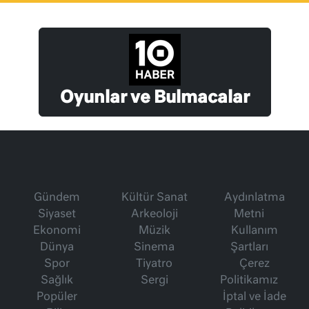
Oyunlar ve Bulmacalar
Gündem
Kültür Sanat
Aydınlatma
Siyaset
Arkeoloji
Metni
Ekonomi
Müzik
Kullanım
Dünya
Sinema
Şartları
Spor
Tiyatro
Çerez
Sağlık
Sergi
Politikamız
Popüler
İptal ve İade