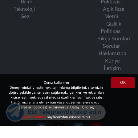
Bilim
Politikası
Teknoloji
Açık Rıza
Gezi
Metni
Gizlilik
Politikası
Sıkça Sorulan
Sorular
Hakkımızda
Künye
İletişim
OK
Çerez kullanımı
Deneyiminizi iyileştirmek, tanımlama bilgilerini, sitemizin
İsmet Berkan Yazıları
doğru şekilde çalışmasını sağlamak, içerikleri ve reklamları
Ertuğrul Özkök Yazıları
kişiselleştirmek, sosyal medya özellikleri sunmak ve site
trafiğimizi analiz etmek için yasal düzenlemelere uygun
Haftalık Gazete
çerezler (cookies) kullanıyoruz. Detaylı bilgiye;
Bizi Telegram'da takip edin
Çerez Politikası
sayfamızdan erişebilirsiniz.