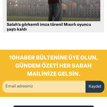
Salah’a görkemli imza töreni! Mısırlı oyuncu
şaştı kaldı
10HABER BÜLTENINE ÜYE OLUN,
GÜNDEM ÖZETI HER SABAH
MAILINIZE GELSIN.
Kaydet