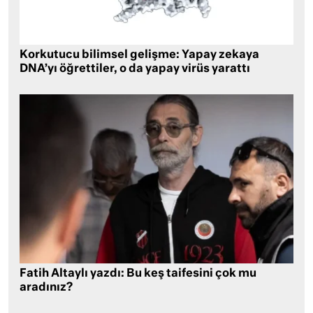
Korkutucu bilimsel gelişme: Yapay zekaya
DNA’yı öğrettiler, o da yapay virüs yarattı
Fatih Altaylı yazdı: Bu keş taifesini çok mu
aradınız?