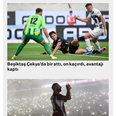
Beşiktaş Çekya’da bir attı, on kaçırdı, avantajı
kaptı