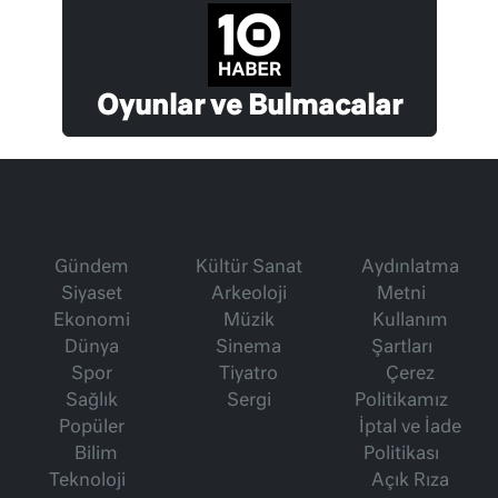
Oyunlar ve Bulmacalar
Gündem
Kültür Sanat
Aydınlatma
Siyaset
Arkeoloji
Metni
Ekonomi
Müzik
Kullanım
Dünya
Sinema
Şartları
Spor
Tiyatro
Çerez
Sağlık
Sergi
Politikamız
Popüler
İptal ve İade
Bilim
Politikası
Teknoloji
Açık Rıza