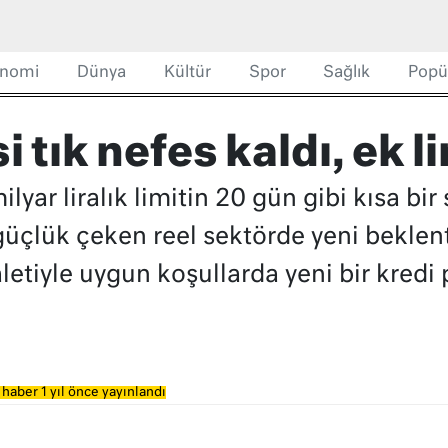
nomi
Dünya
Kültür
Spor
Sağlık
Popü
 tık nefes kaldı, ek l
lyar liralık limitin 20 gün gibi kısa bi
çlük çeken reel sektörde yeni beklenti
tiyle uygun koşullarda yeni bir kredi 
haber 1 yıl önce yayınlandı