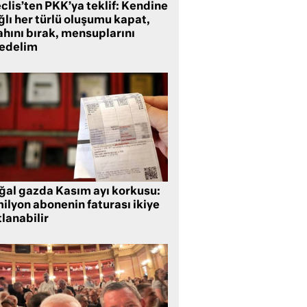
clis’ten PKK’ya teklif: Kendine
lı her türlü oluşumu kapat,
ahını bırak, mensuplarını
fedelim
ğal gazda Kasım ayı korkusu:
ilyon abonenin faturası ikiye
lanabilir