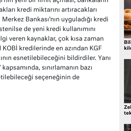
’nın yeni bir limit açması, bankaların
kları kredi miktarını artıracakları
 Merkez Bankası’nın uyguladığı kredi
istenilse de yeni kredi kullanımını
lgi veren kaynaklar, çok kısa zaman
Bil
l KOBİ kredilerinde en azından KGF
kil
ının esnetilebileceğini bildirdiler. Yanı
sı’ kapsamında, sınırlamanın bazı
tilebileceği seçeneğinin de
Zek
te