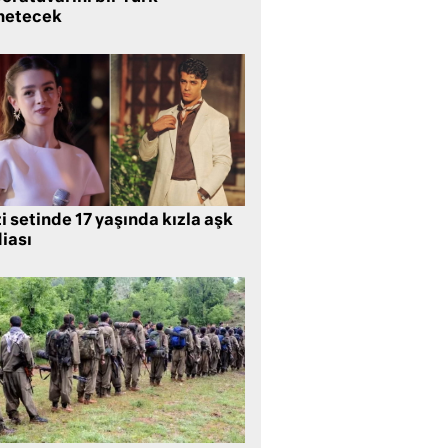
netecek
i setinde 17 yaşında kızla aşk
iası