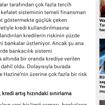
alar tarafından çok fazla tercih
i kefalet sisteminin temeli finansman
nat göstermekte güçlük çeken
Wa
Ta
letiyle kredi kullandırılmasına
hay
andırılan kredilerin riskinin yüzde
ni bankalar üstleniyor. Ancak şu ana
erde bankacılık sistemi
 altında bir oranda krediye verilen
na dahil oldu. Dolayısıyla burada
te Hazine’nin üzerine çok fazla bir risk
Bü
sa
Yer
mu
, kredi artış hızındaki sınırlama