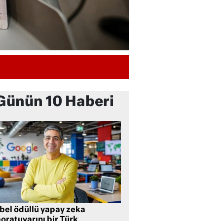
Günün 10 Haberi
bel ödüllü yapay zeka
oratuvarını bir Türk