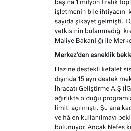
başına 1 milyon liralık top
işletmenin bile ihtiyacın
sayıda şikayet gelmişti.
yetkisinin bulanmadığı kre
Maliye Bakanlığı ile Merk
Merkez’den esneklik bekl
Hazine destekli kefalet s
dışında 15 ayrı destek me
İhracatı Geliştirme A.Ş (İ
ağırlıkta olduğu programla
limiti açılmıştı. Şu ana ka
ve hâlen kullanılmayı bekle
bulunuyor. Ancak Nefes kr