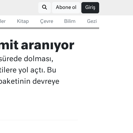
Abone ol
Giriş
ler
Kitap
Çevre
Bilim
Gezi
imit aranıyor
r sürede dolması,
lere yol açtı. Bu
paketinin devreye