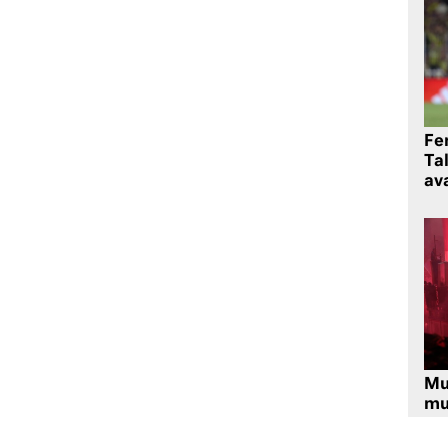
Fe
Ta
ava
Mu
mu