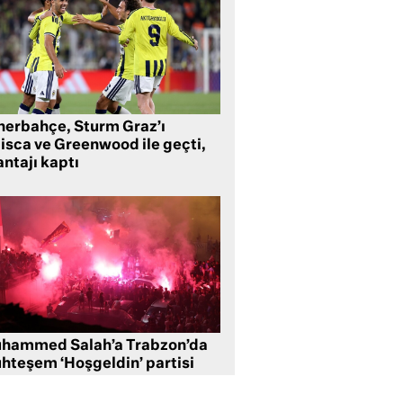
nerbahçe, Sturm Graz’ı
lisca ve Greenwood ile geçti,
ntajı kaptı
hammed Salah’a Trabzon’da
hteşem ‘Hoşgeldin’ partisi