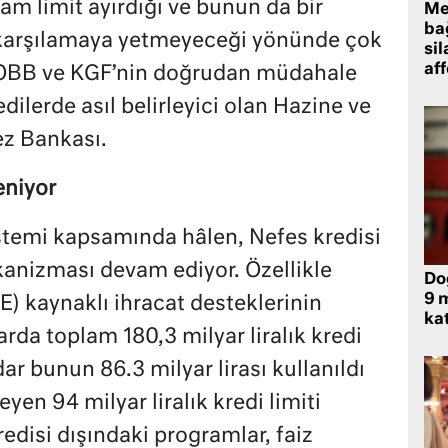
lam limit ayırdığı ve bunun da bir
Me
bağ
ı karşılamaya yetmeyeceği yönünde çok
sil
af
 TOBB ve KGF’nin doğrudan müdahale
dilerde asıl belirleyici olan Hazine ve
ez Bankası.
eniyor
istemi kapsamında hâlen, Nefes kredisi
kanizması devam ediyor. Özellikle
Do
9 m
GE) kaynaklı ihracat desteklerinin
kat
rda toplam 180,3 milyar liralık kredi
dar bunun 86.3 milyar lirası kullanıldı
yen 94 milyar liralık kredi limiti
edisi dışındaki programlar, faiz