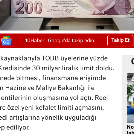
Takip Et
10Haber'i Google'da takip edin
zkaynaklarıyla TOBB üyelerine yüzde
Kredisinde 30 milyar liralık limit doldu.
sürede bitmesi, finansmana erişimde
n Hazine ve Maliye Bakanlığı ile
ntilerinin oluşmasına yol açtı. Reel
e özel yeni kefalet limiti açmasını,
di artışlarına yönelik uyguladığı
p ediliyor.
No
lab