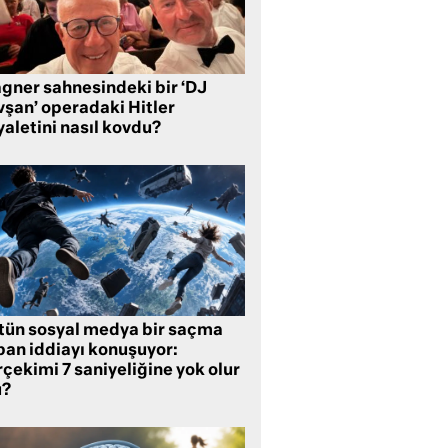
gner sahnesindeki bir ‘DJ
vşan’ operadaki Hitler
aletini nasıl kovdu?
tün sosyal medya bir saçma
pan iddiayı konuşuyor:
çekimi 7 saniyeliğine yok olur
?