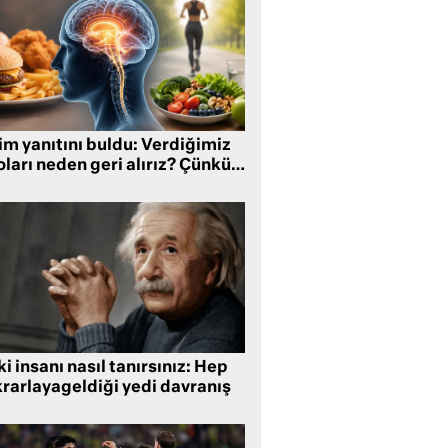
im yanıtını buldu: Verdiğimiz
oları neden geri alırız? Çünkü…
i insanı nasıl tanırsınız: Hep
krarlayageldiği yedi davranış