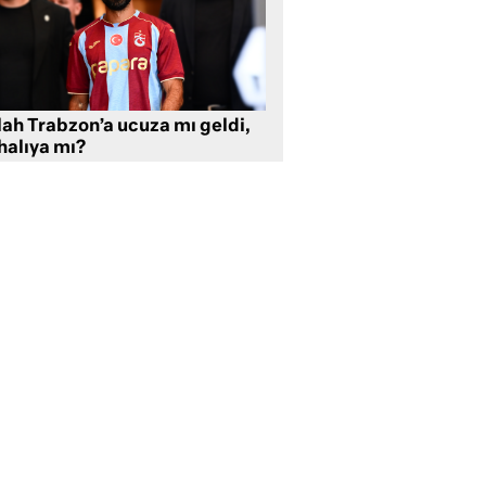
lah Trabzon’a ucuza mı geldi,
halıya mı?