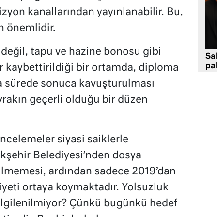
izyon kanallarından yayınlanabilir. Bu,
 önemlidir.
değil, tapu ve hazine bonosu gibi
Sa
pa
r kaybettirildiği bir ortamda, diploma
ısa sürede sonuca kavuşturulması
evrakın geçerli olduğu bir düzen
incelemeler siyasi saiklerle
kşehir Belediyesi’nden dosya
verilmemesi, ardından sadece 2019’dan
iyeti ortaya koymaktadır. Yolsuzluk
 ilgilenilmiyor? Çünkü bugünkü hedef