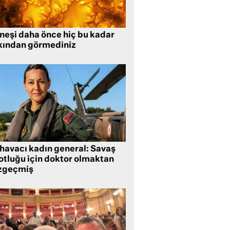
neşi daha önce hiç bu kadar
kından görmediniz
 havacı kadın general: Savaş
lotluğu için doktor olmaktan
zgeçmiş