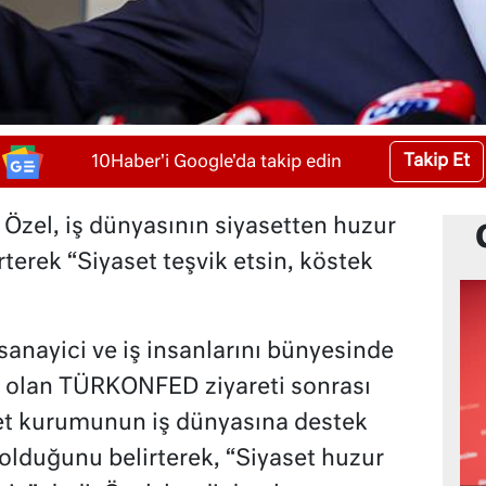
Takip Et
10Haber'i Google'da takip edin
zel, iş dünyasının siyasetten huzur
irterek “Siyaset teşvik etsin, köstek
sanayici ve iş insanlarını bünyesinde
t olan TÜRKONFED ziyareti sonrası
set kurumunun iş dünyasına destek
olduğunu belirterek, “Siyaset huzur