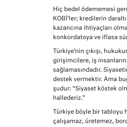
Hiç bedel ödememesi gerek
KOBİ’ler; kredilerin daral
kazancına ihtiyaçları ol
konkordatoya ve iflasa sü
Türkiye’nin çıkışı, hukuku
girişimcilere, iş insanları
sağlamasındadır. Siyasetin
destek vermektir. Ama bug
şudur: “Siyaset köstek olm
hallederiz.”
Türkiye böyle bir tabloyu h
çalışamaz, üretemez, bor