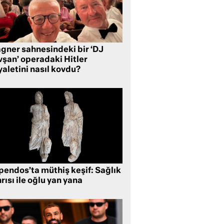
gner sahnesindeki bir ‘DJ
vşan’ operadaki Hitler
aletini nasıl kovdu?
pendos’ta müthiş keşif: Sağlık
rısı ile oğlu yan yana