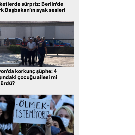
etlerde sürpriz: Berlin’de
rk Başbakan’ın ayak sesleri
yon’da korkunç şüphe: 4
şındaki çocuğu ailesi mi
dürdü?