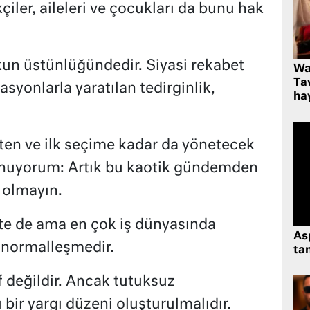
ler, aileleri ve çocukları da bunu hak
un üstünlüğündedir. Siyasi rekabet
Wa
Ta
asyonlarla yaratılan tedirginlik,
hay
ten ve ilk seçime kadar da yönetecek
lunuyorum: Artık bu kaotik gündemden
 olmayın.
te de ama en çok iş dünyasında
As
e normalleşmedir.
tan
değildir. Ancak tutuksuz
bir yargı düzeni oluşturulmalıdır.