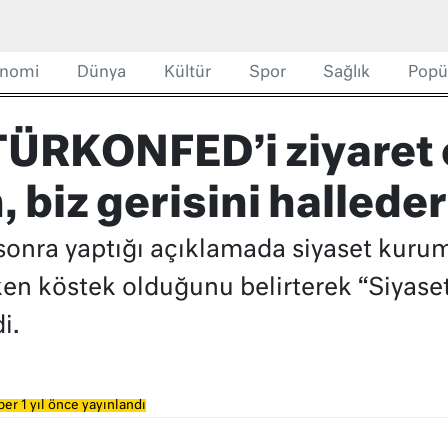
nomi
Dünya
Kültür
Spor
Sağlık
Popü
TÜRKONFED’i ziyaret e
 biz gerisini halleder
 sonra yaptığı açıklamada siyaset kuru
en köstek olduğunu belirterek “Siyaset 
i.
er 1 yıl önce yayınlandı