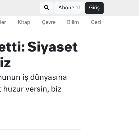
Abone ol
Giriş
ler
Kitap
Çevre
Bilim
Gezi
tti: Siyaset
iz
munun iş dünyasına
huzur versin, biz