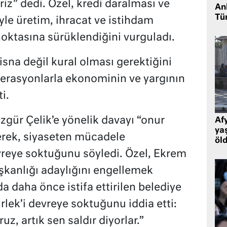
eriz” dedi. Özel, kredi daralması ve
Ank
Tü
iyle üretim, ihracat ve istihdam
 noktasına sürüklendiğini vurguladı.
sna değil kural olması gerektiğini
perasyonlarla ekonominin ve yargının
i.
Özgür Çelik’e yönelik davayı “onur
Af
ya
rerek, siyaseten mücadele
öl
vreye soktuğunu söyledi. Özel, Ekrem
anlığı adaylığını engellemek
 da daha önce istifa ettirilen belediye
lek’i devreye soktuğunu iddia etti:
z, artık sen saldır diyorlar.”