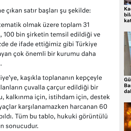
Kad
 çıkan satır başları şu şekilde:
bil
kat
 tematik olmak üzere toplam 31
100 bin şirketin temsil edildiği ve
de de ifade ettiğimiz gibi Türkiye
layan çok önemli bir kurumu daha
.
iye’ye, kaşıkla toplananın kepçeyle
Gü
Ba
lanların çuvalla çarçur edildiği bir
da
u, kalkınma için, istihdam için, destek
htiyaçlar karşılanamazken harcanan 60
apıldı. Tüm bu tablo, hukuki görüntülü
un sonucudur.