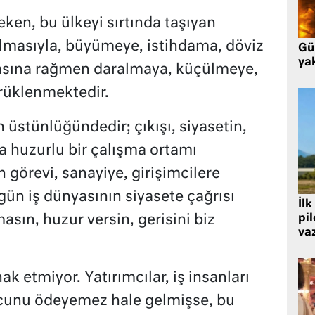
en, bu ülkeyi sırtında taşıyan
tılmasıyla, büyümeye, istihdama, döviz
Gü
ya
masına rağmen daralmaya, küçülmeye,
rüklenmektedir.
n üstünlüğündedir; çıkışı, siyasetin,
na huzurlu bir çalışma ortamı
 görevi, sanayiye, girişimcilere
ün iş dünyasının siyasete çağrısı
İlk
pi
asın, huzur versin, gerisini biz
va
ak etmiyor. Yatırımcılar, iş insanları
cunu ödeyemez hale gelmişse, bu