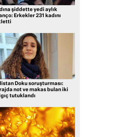
ına şiddette yedi aylık
anço: Erkekler 231 kadını
letti
listan Doku soruşturması:
rajda not ve makas bulan iki
lgıç tutuklandı