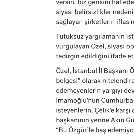
versin, biz gerisini halled
siyasi belirsizlikler neden
sağlayan şirketlerin iflas
Tutuksuz yargılamanın isti
vurgulayan Özel, siyasi o
tedirgin edildiğini ifade ett
Özel, İstanbul İl Başkanı 
belgesi” olarak nitelendi
edemeyenlerin yargıyı de
İmamoğlu’nun Cumhurbaşk
isteyenlerin, Çelik’e karşı
başkanının yerine Akın Gür
“Bu Özgür’le baş edemiyoru