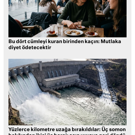
Bu dört cümleyi kuran birinden kaçın: Mutlaka
diyet ödetecektir
Yüzlerce kilometre uzağa bırakıldılar: Üç somon