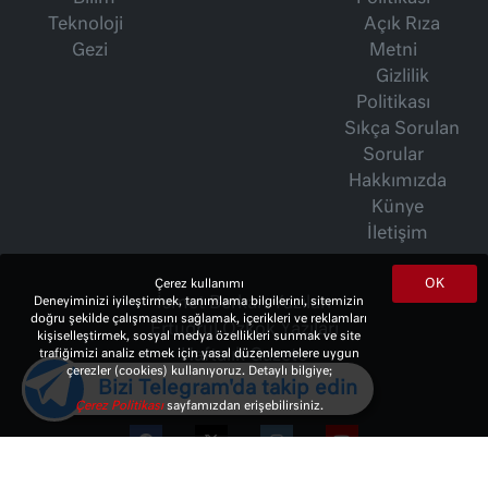
Teknoloji
Açık Rıza
Gezi
Metni
Gizlilik
Politikası
Sıkça Sorulan
Sorular
Hakkımızda
Künye
İletişim
OK
Çerez kullanımı
Deneyiminizi iyileştirmek, tanımlama bilgilerini, sitemizin
İsmet Berkan Yazıları
doğru şekilde çalışmasını sağlamak, içerikleri ve reklamları
Ertuğrul Özkök Yazıları
kişiselleştirmek, sosyal medya özellikleri sunmak ve site
trafiğimizi analiz etmek için yasal düzenlemelere uygun
Haftalık Gazete
çerezler (cookies) kullanıyoruz. Detaylı bilgiye;
Bizi Telegram'da takip edin
Çerez Politikası
sayfamızdan erişebilirsiniz.