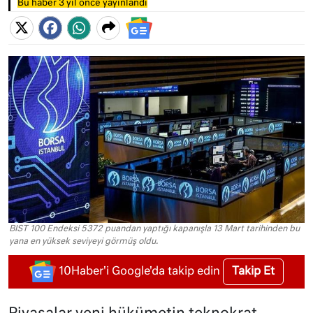
Bu haber 3 yıl önce yayınlandı
BIST 100 Endeksi 5372 puandan yaptığı kapanışla 13 Mart tarihinden bu
yana en yüksek seviyeyi görmüş oldu.
Takip Et
10Haber'i Google'da takip edin