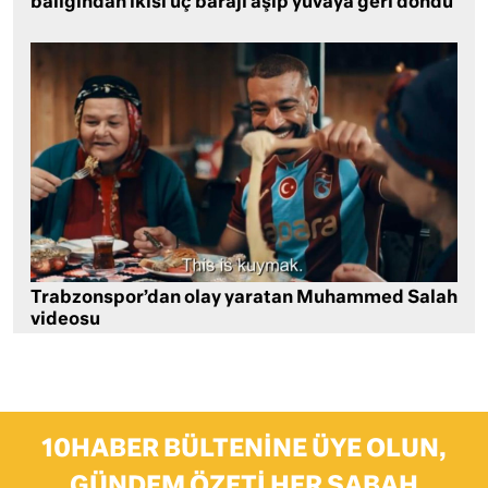
balığından ikisi üç barajı aşıp yuvaya geri döndü
Trabzonspor’dan olay yaratan Muhammed Salah
videosu
10HABER BÜLTENINE ÜYE OLUN,
GÜNDEM ÖZETI HER SABAH