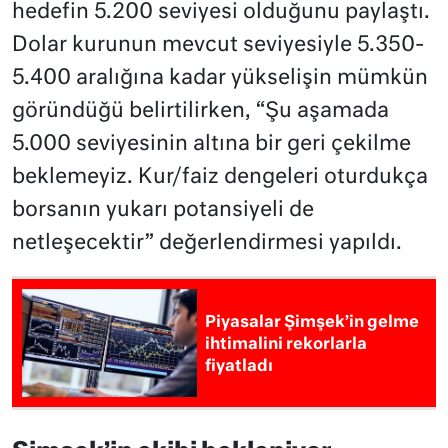
hedefin 5.200 seviyesi olduğunu paylaştı.
Dolar kurunun mevcut seviyesiyle 5.350-
5.400 aralığına kadar yükselişin mümkün
göründüğü belirtilirken, “Şu aşamada
5.000 seviyesinin altına bir geri çekilme
beklemeyiz. Kur/faiz dengeleri oturdukça
borsanın yukarı potansiyeli de
netleşecektir” değerlendirmesi yapıldı.
Piyasalar Şimşek’in gelme
ihtimalini rekorlarla
fiyatladı