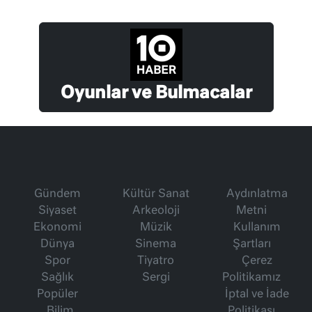
Oyunlar ve Bulmacalar
Gündem
Kültür Sanat
Aydınlatma
Siyaset
Arkeoloji
Metni
Ekonomi
Müzik
Kullanım
Dünya
Sinema
Şartları
Spor
Tiyatro
Çerez
Sağlık
Sergi
Politikamız
Popüler
İptal ve İade
Bilim
Politikası