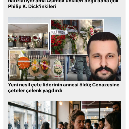
hatırlatıyor ama Asimov’unkileri değil daha çok
Philip K. Dick’inkileri
Yeni nesil çete liderinin annesi öldü; Cenazesine
çeteler çelenk yağdırdı