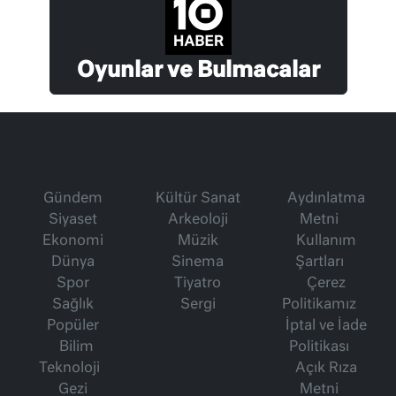
Oyunlar ve Bulmacalar
Gündem
Kültür Sanat
Aydınlatma
Siyaset
Arkeoloji
Metni
Ekonomi
Müzik
Kullanım
Dünya
Sinema
Şartları
Spor
Tiyatro
Çerez
Sağlık
Sergi
Politikamız
Popüler
İptal ve İade
Bilim
Politikası
Teknoloji
Açık Rıza
Gezi
Metni