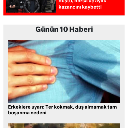
düştü, borsa üç aylık
kazancını kaybetti
Günün 10 Haberi
Erkeklere uyarı: Ter kokmak, duş almamak tam
boşanma nedeni