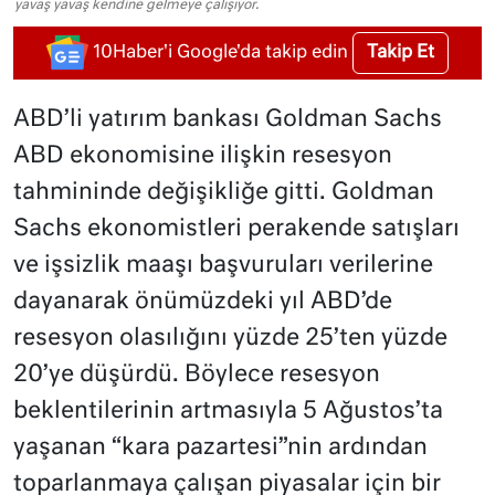
yavaş yavaş kendine gelmeye çalışıyor.
Takip Et
10Haber'i Google'da takip edin
ABD’li yatırım bankası Goldman Sachs
ABD ekonomisine ilişkin resesyon
tahmininde değişikliğe gitti. Goldman
Sachs ekonomistleri perakende satışları
ve işsizlik maaşı başvuruları verilerine
dayanarak önümüzdeki yıl ABD’de
resesyon olasılığını yüzde 25’ten yüzde
20’ye düşürdü. Böylece resesyon
beklentilerinin artmasıyla 5 Ağustos’ta
yaşanan “kara pazartesi”nin ardından
toparlanmaya çalışan piyasalar için bir