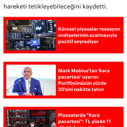
hareketi tetikleyebileceğini kaydetti.
Küresel piyasalar resesyon
endişelerinin azalmasıyla
pozitif seyrediyor
Mark Mobius’tan ‘kara
pazartesi’ uyarısı:
Portföyünüzün yüzde
20’sini nakitte tutun
Piyasalarda “Kara
pazartesi”: TL yüzde 11