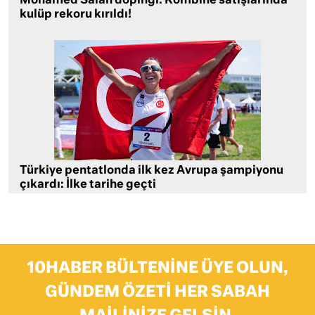
Mohamed Salah dopingi: Kombine satışlarında
kulüp rekoru kırıldı!
Türkiye pentatlonda ilk kez Avrupa şampiyonu
çıkardı: İlke tarihe geçti
10HABER BÜLTENINE ÜYE OLUN,
GÜNDEM ÖZETI HER SABAH