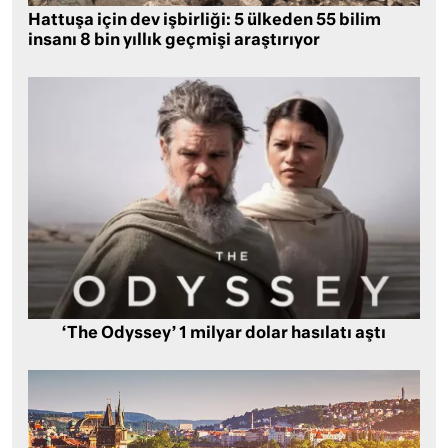
Hattuşa için dev işbirliği: 5 ülkeden 55 bilim
insanı 8 bin yıllık geçmişi araştırıyor
‘The Odyssey’ 1 milyar dolar hasılatı aştı