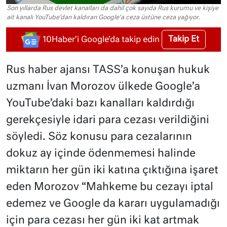
Son yıllarda Rus devlet kanalları da dahil çok sayıda Rus kurumu ve kişiye
ait kanalı YouTube’dan kaldıran Google'a ceza üstüne ceza yağıyor.
Takip Et
10Haber'i Google'da takip edin
Rus haber ajansı TASS’a konuşan hukuk
uzmanı İvan Morozov ülkede Google’a
YouTube’daki bazı kanalları kaldırdığı
gerekçesiyle idari para cezası verildiğini
söyledi. Söz konusu para cezalarının
dokuz ay içinde ödenmemesi halinde
miktarın her gün iki katına çıktığına işaret
eden Morozov “Mahkeme bu cezayı iptal
edemez ve Google da kararı uygulamadığı
için para cezası her gün iki kat artmak