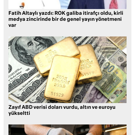
Fatih Altaylı yazdı: ROK galiba itirafçı oldu, kirli
medya zincirinde bir de genel yayın yönetmeni
var
Zayıf ABD verisi doları vurdu, altın ve euroyu
yükseltti