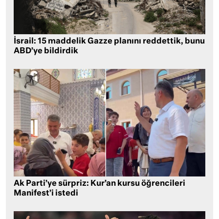
İsrail: 15 maddelik Gazze planını reddettik, bunu
ABD’ye bildirdik
Ak Parti’ye sürpriz: Kur’an kursu öğrencileri
Manifest’i istedi