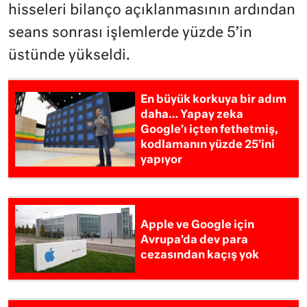
hisseleri bilanço açıklanmasının ardından
seans sonrası işlemlerde yüzde 5’in
üstünde yükseldi.
En büyük korkuya bir adım
daha… Yapay zeka
Google’ı içten fethetmiş,
kodlamanın yüzde 25’ini
yapıyor
Apple ve Google için
Avrupa’da dev para
cezasından kaçış yok