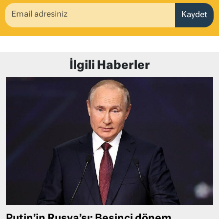
Kaydet
İlgili Haberler
Putin’in Rusya’sı: Beşinci dönem