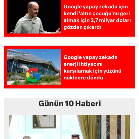
Google yapay zekada için
kendi ‘altın çocuğu’nu geri
almak için 2,7 milyar doları
gözden çıkardı
Google yapay zekada
enerji ihtiyacını
karşılamak için yüzünü
nükleere döndü
Günün 10 Haberi