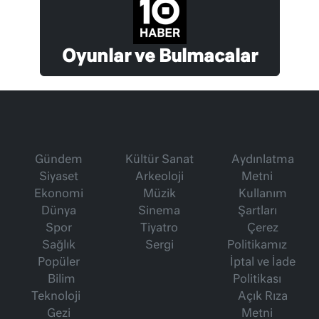
Oyunlar ve Bulmacalar
Gündem
Kültür Sanat
Aydınlatma
Siyaset
Arkeoloji
Metni
Ekonomi
Müzik
Kullanım
Dünya
Sinema
Şartları
Spor
Tiyatro
Çerez
Sağlık
Sergi
Politikamız
Popüler
İptal ve İade
Bilim
Politikası
Teknoloji
Açık Rıza
Gezi
Metni