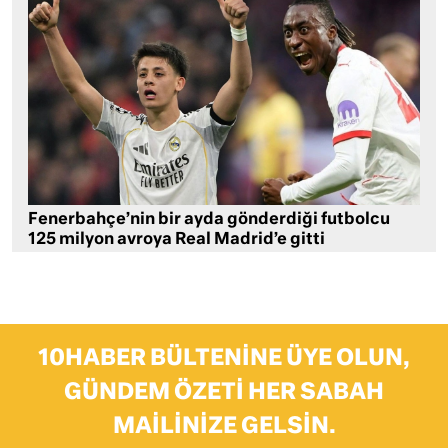
Fenerbahçe’nin bir ayda gönderdiği futbolcu
125 milyon avroya Real Madrid’e gitti
10HABER BÜLTENINE ÜYE OLUN,
GÜNDEM ÖZETI HER SABAH
MAILINIZE GELSIN.