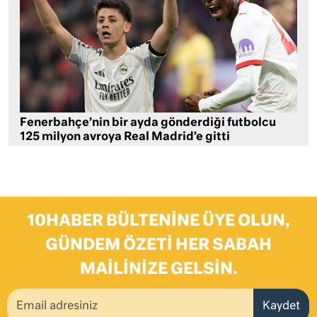
Fenerbahçe’nin bir ayda gönderdiği futbolcu
125 milyon avroya Real Madrid’e gitti
10HABER BÜLTENINE ÜYE OLUN,
GÜNDEM ÖZETI HER SABAH
MAILINIZE GELSIN.
Kaydet