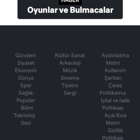
Oyunlar ve Bulmacalar
Gündem
Kültür Sanat
Aydınlatma
Siyaset
Arkeoloji
Metni
Ekonomi
Müzik
Kullanım
Dünya
Sinema
Şartları
Spor
Tiyatro
Çerez
Sağlık
Sergi
Politikamız
Popüler
İptal ve İade
Bilim
Politikası
Teknoloji
Açık Rıza
Gezi
Metni
Gizlilik
Politikası