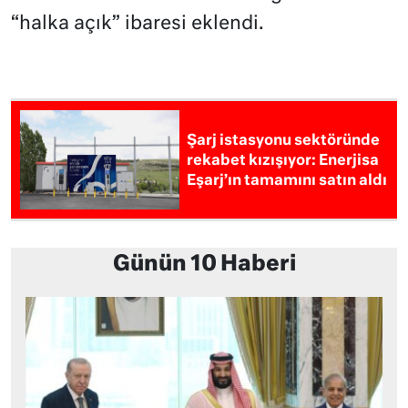
“halka açık” ibaresi eklendi.
Şarj istasyonu sektöründe
rekabet kızışıyor: Enerjisa
Eşarj’ın tamamını satın aldı
Günün 10 Haberi