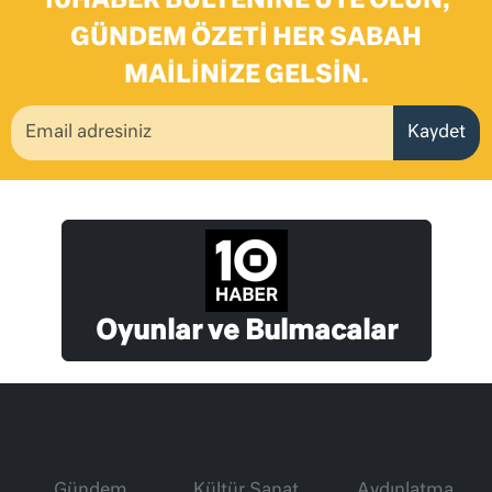
10HABER BÜLTENINE ÜYE OLUN,
GÜNDEM ÖZETI HER SABAH
MAILINIZE GELSIN.
Kaydet
Oyunlar ve Bulmacalar
Gündem
Kültür Sanat
Aydınlatma