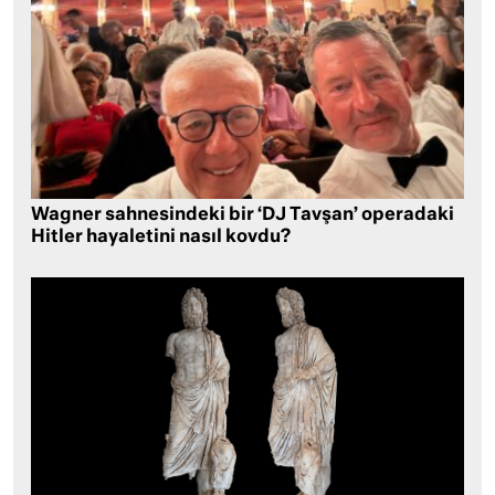
Wagner sahnesindeki bir ‘DJ Tavşan’ operadaki
Hitler hayaletini nasıl kovdu?