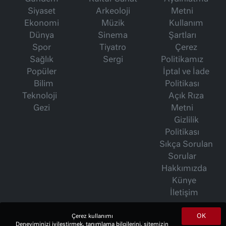
Siyaset
Arkeoloji
Metni
Ekonomi
Müzik
Kullanım
Dünya
Sinema
Şartları
Spor
Tiyatro
Çerez
Sağlık
Sergi
Politikamız
Popüler
İptal ve İade
Bilim
Politikası
Teknoloji
Açık Rıza
Gezi
Metni
Gizlilik
Politikası
Sıkça Sorulan
Sorular
Hakkımızda
Künye
İletişim
OK
Çerez kullanımı
Deneyiminizi iyileştirmek, tanımlama bilgilerini, sitemizin
İsmet Berkan Yazıları