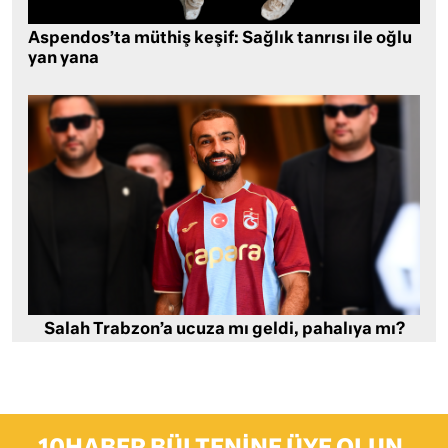
Aspendos’ta müthiş keşif: Sağlık tanrısı ile oğlu
yan yana
Salah Trabzon’a ucuza mı geldi, pahalıya mı?