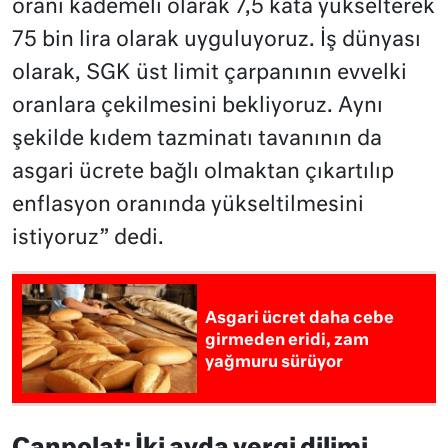
oranı kademeli olarak 7,5 kata yükselterek
75 bin lira olarak uyguluyoruz. İş dünyası
olarak, SGK üst limit çarpanının evvelki
oranlara çekilmesini bekliyoruz. Aynı
şekilde kıdem tazminatı tavanının da
asgari ücrete bağlı olmaktan çıkartılıp
enflasyon oranında yükseltilmesini
istiyoruz” dedi.
Asgari ücret daha cebe
girmeden eridi, zam
yağmuru sürüyor