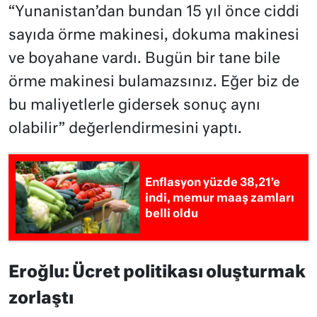
“Yunanistan’dan bundan 15 yıl önce ciddi
sayıda örme makinesi, dokuma makinesi
ve boyahane vardı. Bugün bir tane bile
örme makinesi bulamazsınız. Eğer biz de
bu maliyetlerle gidersek sonuç aynı
olabilir” değerlendirmesini yaptı.
Enflasyon yüzde 38,21’e
indi, memur maaş zamları
belli oldu
Eroğlu: Ücret politikası oluşturmak
zorlaştı