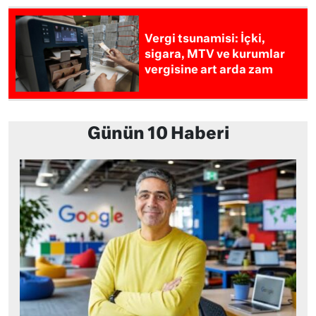
Vergi tsunamisi: İçki,
sigara, MTV ve kurumlar
vergisine art arda zam
Günün 10 Haberi