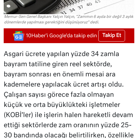
Memur-Sen Genel Başkanı Yalçın Yalçın, "Zammın 6 ayda bir değil 3 aylık
dönemlerde yapılması gerektiğini düşünüyoruz" dedi.
Takip Et
10Haber'i Google'da takip edin
Asgari ücrete yapılan yüzde 34 zamla
bayram tatiline giren reel sektörde,
bayram sonrası en önemli mesai ara
kademelere yapılacak ücret artışı oldu.
Çalışan sayısı görece fazla olmayan
küçük ve orta büyüklükteki işletmeler
(KOBİ’ler) ile işlerin halen hareketli devam
ettiği sektörlerde zam oranının yüzde 25-
30 bandında olacağı belirtilirken, özellikle