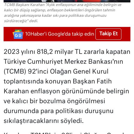
TCMB Başkanı Karahan "Aylık enflasyonun ana eğiliminde belirgin ve
kalıcı bir düşüş sağlanıp, enflasyon beklentileri öngörülen tahmin
aralığına yakınsayana kadar sıkı para politikası duruşumuzu
sürdüreceğiz" dedi.
Takip Et
10Haber'i Google'da takip edin
2023 yılını 818,2 milyar TL zararla kapatan
Türkiye Cumhuriyet Merkez Bankası’nın
(TCMB) 92’inci Olağan Genel Kurul
toplantısında konuyan Başkan Fatih
Karahan enflasyon görünümünde belirgin
ve kalıcı bir bozulma öngörülmesi
durumunda para politikası duruşunu
sıkılaştıracaklarını söyledi.