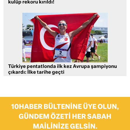
kulüp rekoru kırıldı!
Türkiye pentatlonda ilk kez Avrupa şampiyonu
çıkardı: İlke tarihe geçti
10HABER BÜLTENINE ÜYE OLUN,
GÜNDEM ÖZETI HER SABAH
MAILINIZE GELSIN.