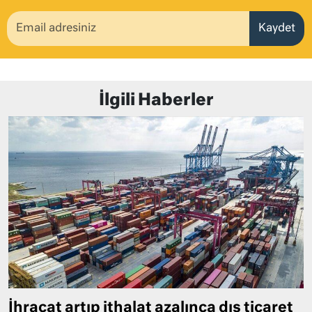
Kaydet
İlgili Haberler
İhracat artıp ithalat azalınca dış ticaret