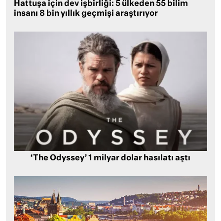
Hattuşa için dev işbirliği: 5 ülkeden 55 bilim
insanı 8 bin yıllık geçmişi araştırıyor
‘The Odyssey’ 1 milyar dolar hasılatı aştı