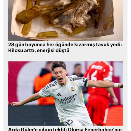
28 gün boyunca her öğünde kızarmış tavuk yedi:
Kilosu arttı, enerjisi düştü
Arda Güler’e çılgın teklif: Olursa Fenerbahçe’nin