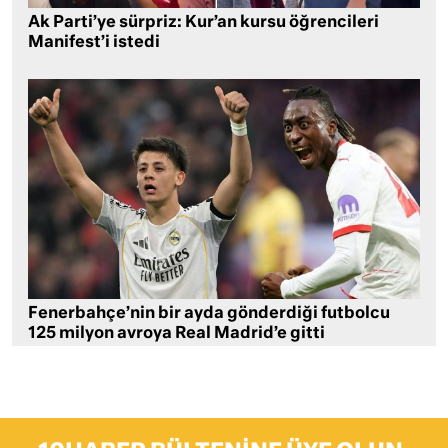
Ak Parti’ye sürpriz: Kur’an kursu öğrencileri
Manifest’i istedi
Fenerbahçe’nin bir ayda gönderdiği futbolcu
125 milyon avroya Real Madrid’e gitti