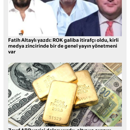
Fatih Altaylı yazdı: ROK galiba itirafçı oldu, kirli
medya zincirinde bir de genel yayın yönetmeni
var