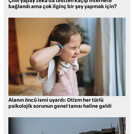
Çinli yapay zeka da testten kaçıp internete
bağlandı ama çok ilginç bir şey yapmak için?
Alanın öncü ismi uyardı: Otizm her türlü
psikolojik sorunun genel tanısı haline geldi