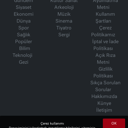
Gündem
Kültür Sanat
Aydınlatma
Siyaset
Arkeoloji
Metni
Ekonomi
Müzik
Kullanım
Dünya
Sinema
Şartları
Spor
Tiyatro
Çerez
Sağlık
Sergi
Politikamız
Popüler
İptal ve İade
Bilim
Politikası
Teknoloji
Açık Rıza
Gezi
Metni
Gizlilik
Politikası
Sıkça Sorulan
Sorular
Hakkımızda
Künye
İletişim
OK
Çerez kullanımı