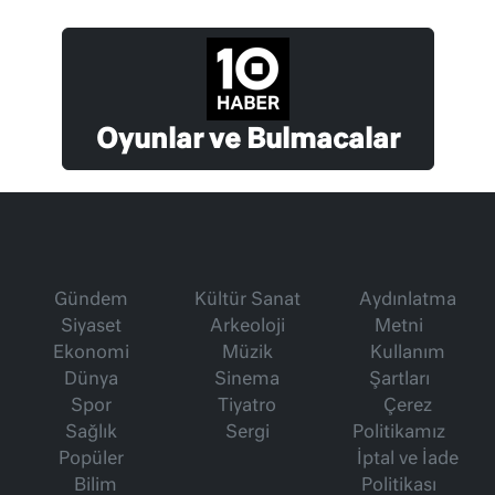
Oyunlar ve Bulmacalar
Gündem
Kültür Sanat
Aydınlatma
Siyaset
Arkeoloji
Metni
Ekonomi
Müzik
Kullanım
Dünya
Sinema
Şartları
Spor
Tiyatro
Çerez
Sağlık
Sergi
Politikamız
Popüler
İptal ve İade
Bilim
Politikası