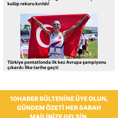
kulüp rekoru kırıldı!
Türkiye pentatlonda ilk kez Avrupa şampiyonu
çıkardı: İlke tarihe geçti
10HABER BÜLTENINE ÜYE OLUN,
GÜNDEM ÖZETI HER SABAH
MAILINIZE GELSIN.