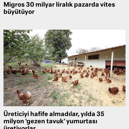
Migros 30 milyar liralık pazarda vites
büyütüyor
Üreticiyi hafife almadılar, yılda 35
milyon ‘gezen tavuk’ yumurtası
üretiyorlar