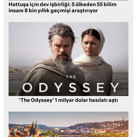
Hattuşa için dev işbirliği: 5 ülkeden 55 bilim
insanı 8 bin yıllık geçmişi araştırıyor
‘The Odyssey’ 1 milyar dolar hasılatı aştı