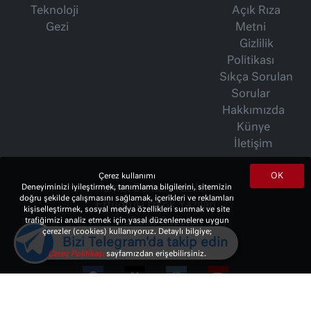
Teknoloji
Açık Rıza
Gezi
Metni
Gizlilik
Politikası
Sıkça Sorulan
Sorular
Hakkımızda
Künye
İletişim
OK
Çerez kullanımı
İsmet Berkan Yazıları
Deneyiminizi iyileştirmek, tanımlama bilgilerini, sitemizin
doğru şekilde çalışmasını sağlamak, içerikleri ve reklamları
Ertuğrul Özkök Yazıları
kişiselleştirmek, sosyal medya özellikleri sunmak ve site
Haftalık Gazete
trafiğimizi analiz etmek için yasal düzenlemelere uygun
çerezler (cookies) kullanıyoruz. Detaylı bilgiye;
Bizi Telegram'da takip edin
Çerez Politikası
sayfamızdan erişebilirsiniz.
© 2023 Copyright:
10Haber