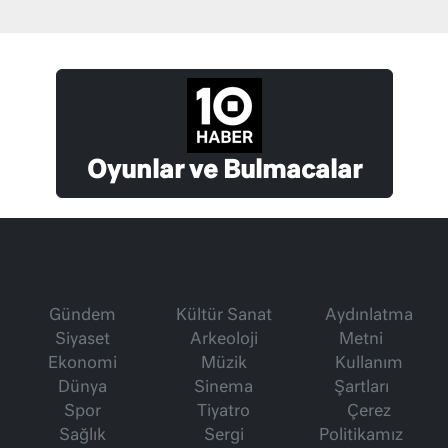
Oyunlar ve Bulmacalar
Gündem
Kültür Sanat
Aydınlatma
Siyaset
Arkeoloji
Metni
Ekonomi
Müzik
Kullanım
Dünya
Sinema
Şartları
Spor
Tiyatro
Çerez
Sağlık
Sergi
Politikamız