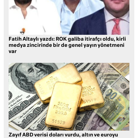
Fatih Altaylı yazdı: ROK galiba itirafçı oldu, kirli
medya zincirinde bir de genel yayın yönetmeni
var
Zayıf ABD verisi doları vurdu, altın ve euroyu