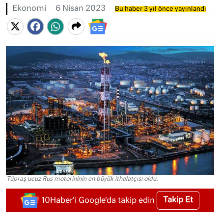
Ekonomi
6 Nisan 2023
Bu haber 3 yıl önce yayınlandı
Tüpraş ucuz Rus motorininin en büyük ithalatçısı oldu.
Takip Et
10Haber'i Google'da takip edin