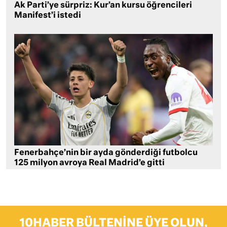
Ak Parti’ye sürpriz: Kur’an kursu öğrencileri
Manifest’i istedi
Fenerbahçe’nin bir ayda gönderdiği futbolcu
125 milyon avroya Real Madrid’e gitti
10HABER BÜLTENINE ÜYE OLUN,