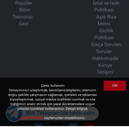
Popüler
İptal ve İade
Bilim
Politikası
Teknoloji
Açık Rıza
Gezi
Metni
Gizlilik
Politikası
Sıkça Sorulan
Sorular
Hakkımızda
Künye
İletişim
OK
Çerez kullanımı
Deneyiminizi iyileştirmek, tanımlama bilgilerini, sitemizin
İsmet Berkan Yazıları
doğru şekilde çalışmasını sağlamak, içerikleri ve reklamları
Ertuğrul Özkök Yazıları
kişiselleştirmek, sosyal medya özellikleri sunmak ve site
trafiğimizi analiz etmek için yasal düzenlemelere uygun
Haftalık Gazete
çerezler (cookies) kullanıyoruz. Detaylı bilgiye;
Bizi Telegram'da takip edin
Çerez Politikası
sayfamızdan erişebilirsiniz.