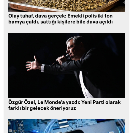
Olay tuhaf, dava gerçek: Emekli polis iki ton
bamya çaldı, sattığı kişilere bile dava açıldı
Özgür Özel, Le Monde’a yazdı: Yeni Parti olarak
farklı bir gelecek öneriyoruz