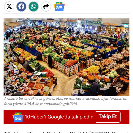
Aralıkta bir önceki aya göre üretici ve market arasındaki fiyat farkının en
fazla yüzde 408,5 ile mandalinada görüldü.
Takip Et
10Haber'i Google'da takip edin