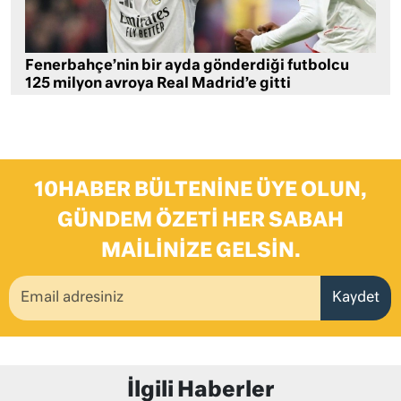
Fenerbahçe’nin bir ayda gönderdiği futbolcu
125 milyon avroya Real Madrid’e gitti
10HABER BÜLTENINE ÜYE OLUN,
GÜNDEM ÖZETI HER SABAH
MAILINIZE GELSIN.
Kaydet
İlgili Haberler