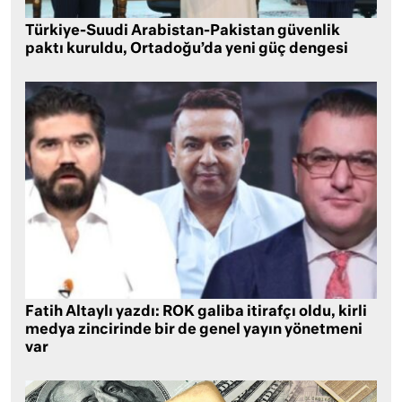
Türkiye-Suudi Arabistan-Pakistan güvenlik
paktı kuruldu, Ortadoğu’da yeni güç dengesi
Fatih Altaylı yazdı: ROK galiba itirafçı oldu, kirli
medya zincirinde bir de genel yayın yönetmeni
var