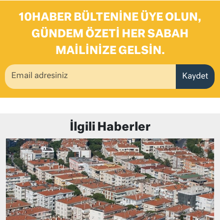
10HABER BÜLTENINE ÜYE OLUN,
GÜNDEM ÖZETI HER SABAH
MAILINIZE GELSIN.
Kaydet
İlgili Haberler