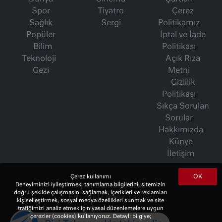
Spor
Tiyatro
Çerez
Sağlık
Sergi
Politikamız
Popüler
İptal ve İade
Bilim
Politikası
Teknoloji
Açık Rıza
Gezi
Metni
Gizlilik
Politikası
Sıkça Sorulan
Sorular
Hakkımızda
Künye
İletişim
OK
Çerez kullanımı
İsmet Berkan Yazıları
Deneyiminizi iyileştirmek, tanımlama bilgilerini, sitemizin
doğru şekilde çalışmasını sağlamak, içerikleri ve reklamları
Ertuğrul Özkök Yazıları
kişiselleştirmek, sosyal medya özellikleri sunmak ve site
Haftalık Gazete
trafiğimizi analiz etmek için yasal düzenlemelere uygun
çerezler (cookies) kullanıyoruz. Detaylı bilgiye;