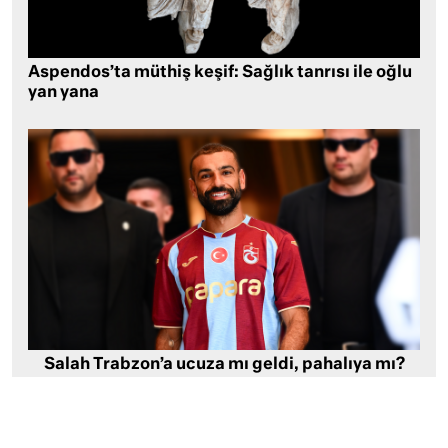
Aspendos’ta müthiş keşif: Sağlık tanrısı ile oğlu
yan yana
Salah Trabzon’a ucuza mı geldi, pahalıya mı?