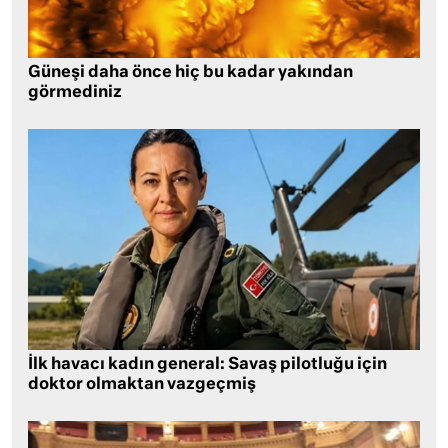
Güneşi daha önce hiç bu kadar yakından
görmediniz
İlk havacı kadın general: Savaş pilotluğu için
doktor olmaktan vazgeçmiş