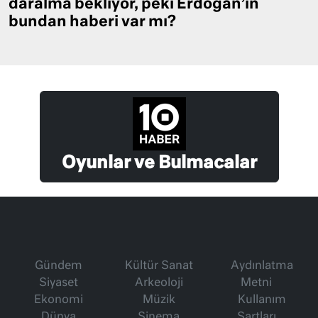
daralma bekliyor, peki Erdoğan’ın
bundan haberi var mı?
Oyunlar ve Bulmacalar
Gündem
Kültür Sanat
Aydınlatma
Siyaset
Arkeoloji
Metni
Ekonomi
Müzik
Kullanım
Dünya
Sinema
Şartları