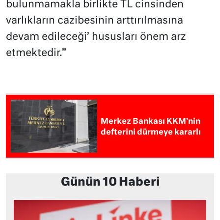
bulunmamakla birlikte TL cinsinden
varlıkların cazibesinin arttırılmasına
devam edileceği’ hususları önem arz
etmektedir.”
Merkez Bankası KKM’nin
defterini dürmeye kararlı
Günün 10 Haberi