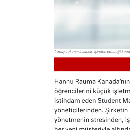
Yapay zekanın insanları işinden edeceği korkus
Hannu Rauma Kanada’nın 
öğrencilerini küçük işlet
istihdam eden Student Mar
yöneticilerinden. Şirketin
yönetmenin stresinden, işl
her yeni müşteriyle altınd