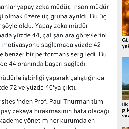
manlar yapay zeka müdür, insan müdür
iği olmak üzere üç gruba ayrıldı. Bu üç
er şöyle oldu. Yapay zeka müdür
ada yüzde 44, çalışanlara görevlerini
Gü
e motivasyonu sağlamada yüzde 42
ya
e benzer bir performans sergiledi. Bu
de 44 oranında başarı sağladı.
dürle işbirliği yaparak çalıştığında
zde 72 ve yüzde 46’ya çıktı.
sitesi’nden Prof. Paul Thurman tüm
İlk
pi
apay zekaya bırakmasının hata olacağı
va
a kademe yönetim her kurumda en