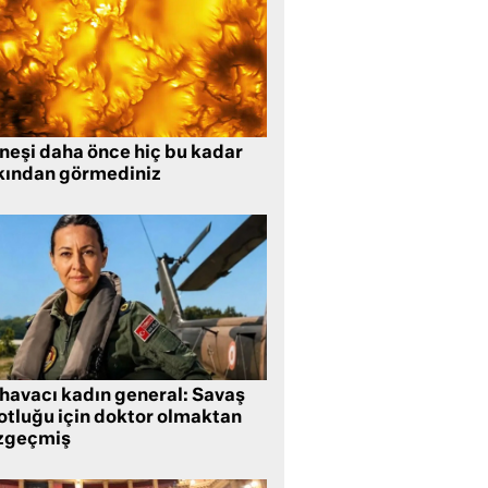
neşi daha önce hiç bu kadar
kından görmediniz
 havacı kadın general: Savaş
lotluğu için doktor olmaktan
zgeçmiş