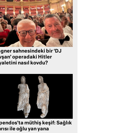
gner sahnesindeki bir ‘DJ
vşan’ operadaki Hitler
aletini nasıl kovdu?
pendos’ta müthiş keşif: Sağlık
rısı ile oğlu yan yana