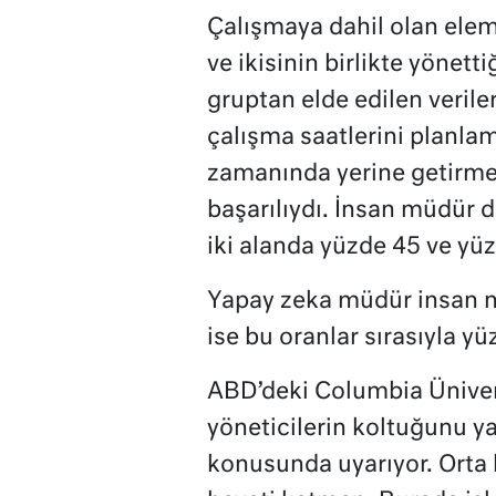
Çalışmaya dahil olan ele
ve ikisinin birlikte yönett
gruptan elde edilen veril
çalışma saatlerini planlam
zamanında yerine getirm
başarılıydı. İnsan müdür d
iki alanda yüzde 45 ve yüz
Yapay zeka müdür insan mü
ise bu oranlar sırasıyla yü
ABD’deki Columbia Üniver
yöneticilerin koltuğunu y
konusunda uyarıyor. Ort