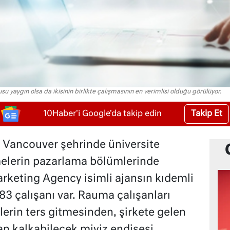
u yaygın olsa da ikisinin birlikte çalışmasının en verimlisi olduğu görülüyor.
Takip Et
10Haber'i Google'da takip edin
Vancouver şehrinde üniversite
melerin pazarlama bölümlerinde
keting Agency isimli ajansın kıdemli
 83 çalışanı var. Rauma çalışanları
erin ters gitmesinden, şirkete gelen
an kalkabilecek miyiz endişesi