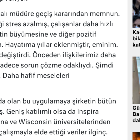
kalı müdüre geçiş kararından memnun.
ği stres azalmış, çalışanlar daha hızlı
Kad
etin büyümesine ve diğer pozitif
bil
. Hayatıma yıllar eklenmiştir, eminim.
kat
 değiştirdi. Önceden ilişkilerimiz daha
Sadece sorun çözme odaklıydı. Şimdi
. Daha hafif meseleleri
 olan bu uygulamaya şirketin bütün
Gü
. Geniş katılımlı olsa da Inspira
Ba
da
ona ve Wisconsin üniversitelerinden
lışmayla elde ettiği veriler ilginç.