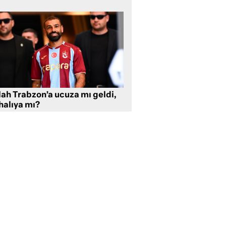
lah Trabzon’a ucuza mı geldi,
halıya mı?