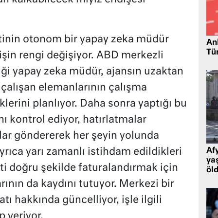
tinin otonom bir yapay zeka müdür
Ank
Tü
şin rengi değişiyor. ABD merkezli
rdiği yapay zeka müdür, ajansın uzaktan
 çalışan elemanlarının çalışma
üklerini planlıyor. Daha sonra yaptığı bu
nı kontrol ediyor, hatırlatmalar
lar göndererek her şeyin yolunda
yrıca yarı zamanlı istihdam edildikleri
Af
ya
eti doğru şekilde faturalandırmak için
öl
ının da kaydını tutuyor. Merkezi bir
tı hakkında güncelliyor, işle ilgili
 veriyor.