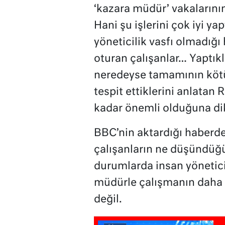
‘kazara müdür’ vakalarını
Hani şu işlerini çok iyi ya
yöneticilik vasfı olmadığ
oturan çalışanlar… Yaptıkl
neredeyse tamamının kötü 
tespit ettiklerini anlata
kadar önemli olduğuna dik
BBC’nin aktardığı haberd
çalışanların ne düşündüğü
durumlarda insan yöneti
müdürle çalışmanın daha 
değil.