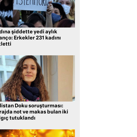
ına şiddette yedi aylık
anço: Erkekler 231 kadını
letti
listan Doku soruşturması:
rajda not ve makas bulan iki
lgıç tutuklandı