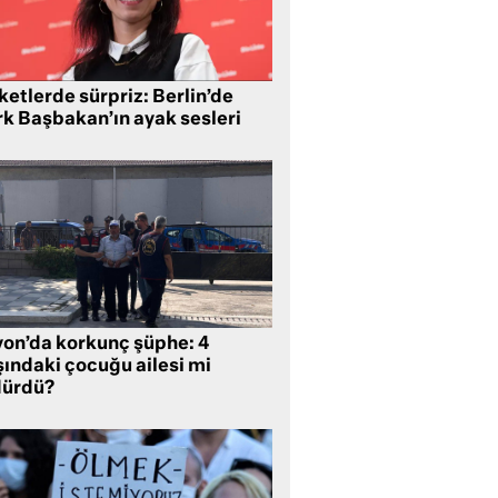
etlerde sürpriz: Berlin’de
rk Başbakan’ın ayak sesleri
yon’da korkunç şüphe: 4
şındaki çocuğu ailesi mi
dürdü?