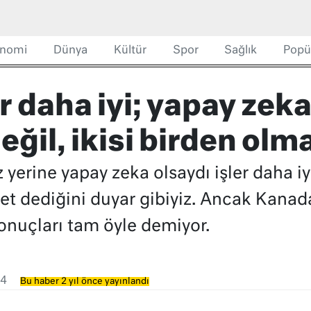
nomi
Dünya
Kültür
Spor
Sağlık
Popü
 daha iyi; yapay zeka
değil, ikisi birden olma
yerine yapay zeka olsaydı işler daha iy
 dediğini duyar gibiyiz. Ancak Kanada'
onuçları tam öyle demiyor.
4
Bu haber 2 yıl önce yayınlandı