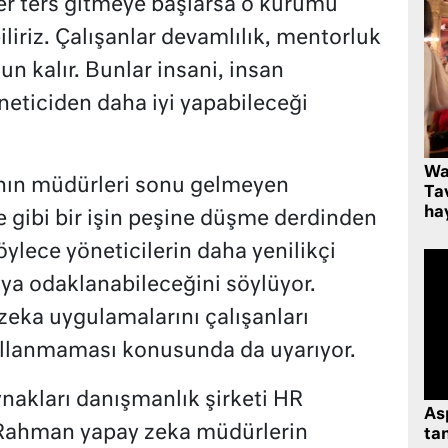
er ters gitmeye başlarsa o kurumu
iliriz. Çalışanlar devamlılık, mentorluk
n kalır. Bunlar insani, insan
neticiden daha iyi yapabileceği
Wa
nın müdürleri sonu gelmeyen
Ta
hay
e gibi bir işin peşine düşme derdinden
ylece yöneticilerin daha yenilikçi
ya odaklanabileceğini söylüyor.
zeka uygulamalarını çalışanları
ullanmaması konusunda da uyarıyor.
nakları danışmanlık şirketi HR
As
 Rahman yapay zeka müdürlerin
tan