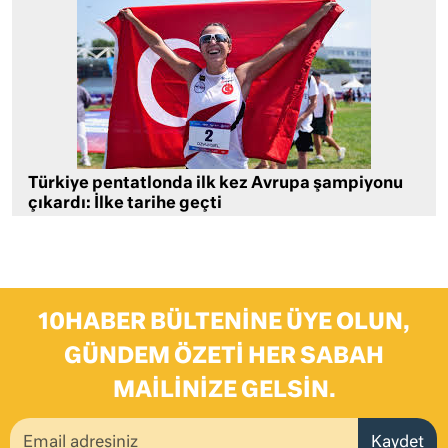
Türkiye pentatlonda ilk kez Avrupa şampiyonu
çıkardı: İlke tarihe geçti
10HABER BÜLTENINE ÜYE OLUN,
GÜNDEM ÖZETI HER SABAH
MAILINIZE GELSIN.
Kaydet