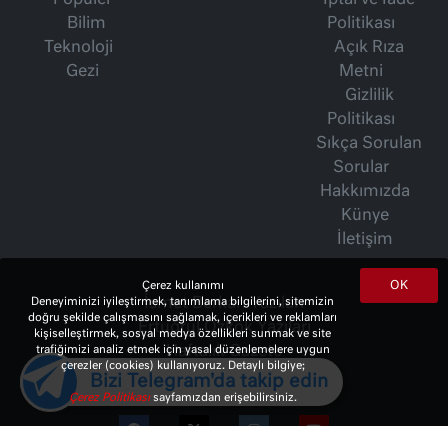
Bilim
Politikası
Teknoloji
Açık Rıza
Gezi
Metni
Gizlilik
Politikası
Sıkça Sorulan
Sorular
Hakkımızda
Künye
İletişim
OK
Çerez kullanımı
İsmet Berkan Yazıları
Deneyiminizi iyileştirmek, tanımlama bilgilerini, sitemizin
doğru şekilde çalışmasını sağlamak, içerikleri ve reklamları
Ertuğrul Özkök Yazıları
kişiselleştirmek, sosyal medya özellikleri sunmak ve site
Haftalık Gazete
trafiğimizi analiz etmek için yasal düzenlemelere uygun
çerezler (cookies) kullanıyoruz. Detaylı bilgiye;
Bizi Telegram'da takip edin
Çerez Politikası
sayfamızdan erişebilirsiniz.