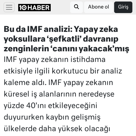
Abone ol
Giriş
Bu da IMF analizi: Yapay zeka
yoksullara ‘şefkatli’ davranıp
zenginlerin ‘canını yakacak’mış
IMF yapay zekanın istihdama
etkisiyle ilgili korkutucu bir analiz
kaleme aldı. IMF yapay zekanın
küresel iş alanlarının neredeyse
yüzde 40'ını etkileyeceğini
duyururken kaybın gelişmiş
ülkelerde daha yüksek olacağı