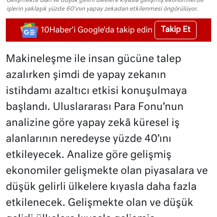
Gelişmekte olan ve düşük gelirli ülkelere kıyasla gelişmiş ekonomilerde
işlerin yaklaşık yüzde 60'ının yapay zekadan etkilenmesi öngörülüyor.
Takip Et
10Haber'i Google'da takip edin
Makineleşme ile insan gücüne talep
azalırken şimdi de yapay zekanın
istihdamı azaltıcı etkisi konuşulmaya
başlandı. Uluslararası Para Fonu’nun
analizine göre yapay zekâ küresel iş
alanlarının neredeyse yüzde 40’ını
etkileyecek. Analize göre gelişmiş
ekonomiler gelişmekte olan piyasalara ve
düşük gelirli ülkelere kıyasla daha fazla
etkilenecek. Gelişmekte olan ve düşük