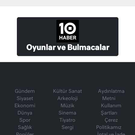
Oyunlar ve Bulmacalar
Gündem
Kültür Sanat
Aydınlatma
Siyaset
Arkeoloji
Metni
Ekonomi
Müzik
Kullanım
Dünya
Sinema
Şartları
Spor
Tiyatro
Çerez
Sağlık
Sergi
Politikamız
Popüler
İptal ve İade