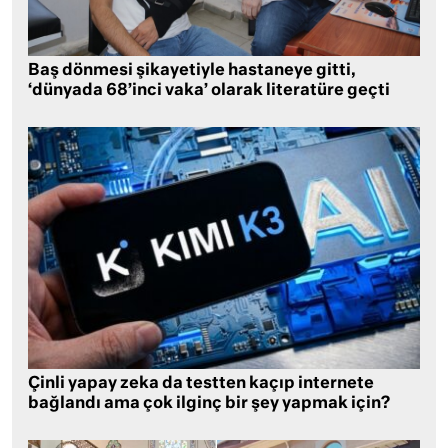
Baş dönmesi şikayetiyle hastaneye gitti,
‘dünyada 68’inci vaka’ olarak literatüre geçti
Çinli yapay zeka da testten kaçıp internete
bağlandı ama çok ilginç bir şey yapmak için?