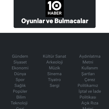
Oyunlar ve Bulmacalar
Gündem
Kültür Sanat
Aydınlatma
Siyaset
Arkeoloji
Metni
Ekonomi
Müzik
Kullanım
Dünya
Sinema
Şartları
Spor
Tiyatro
Çerez
Sağlık
Sergi
Politikamız
Popüler
İptal ve İade
Bilim
Politikası
Teknoloji
Açık Rıza