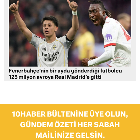
Fenerbahçe’nin bir ayda gönderdiği futbolcu
125 milyon avroya Real Madrid’e gitti
10HABER BÜLTENINE ÜYE OLUN,
GÜNDEM ÖZETI HER SABAH
MAILINIZE GELSIN.