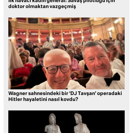
İlk havacı kadın general: Savaş pilotluğu için
doktor olmaktan vazgeçmiş
Wagner sahnesindeki bir ‘DJ Tavşan’ operadaki
Hitler hayaletini nasıl kovdu?