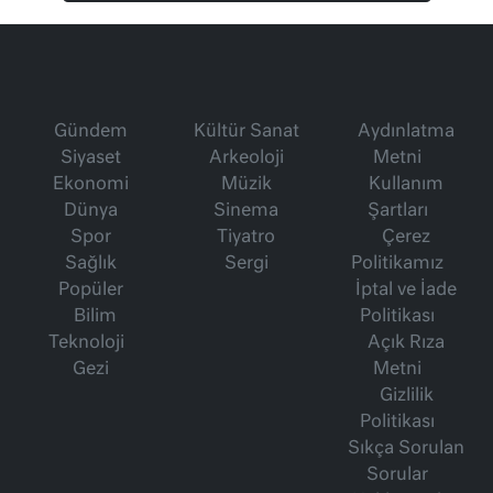
Gündem
Kültür Sanat
Aydınlatma
Siyaset
Arkeoloji
Metni
Ekonomi
Müzik
Kullanım
Dünya
Sinema
Şartları
Spor
Tiyatro
Çerez
Sağlık
Sergi
Politikamız
Popüler
İptal ve İade
Bilim
Politikası
Teknoloji
Açık Rıza
Gezi
Metni
Gizlilik
Politikası
Sıkça Sorulan
Sorular