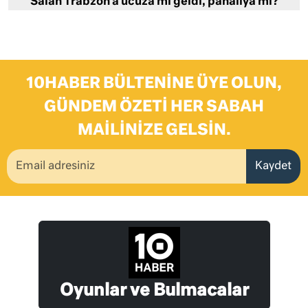
Salah Trabzon’a ucuza mı geldi, pahalıya mı?
10HABER BÜLTENINE ÜYE OLUN,
GÜNDEM ÖZETI HER SABAH
MAILINIZE GELSIN.
Kaydet
Oyunlar ve Bulmacalar