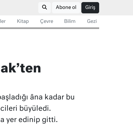
Abone ol
Giriş
ler
Kitap
Çevre
Bilim
Gezi
aak’ten
 başladığı âna kadar bu
ileri büyüledi.
 yer edinip gitti.