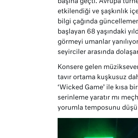
başına geçti. Avrupa turn
etkilendiği ve şaşkınlık i
bilgi çağında güncellemem
başlayan 68 yaşındaki yıl
görmeyi umanlar yanılıyor
seyirciler arasında dolaşa
Konsere gelen müziksever
tavır ortama kuşkusuz daha 
‘Wicked Game’ ile kısa bir
serinleme yaratır mı meç
yorumla temposunu düşü