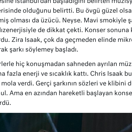
esine İstanbul’dan başladığını belirten müzis
çerisinde olduğunu belirtti. Bu övgü güzel ols
iş olması da üzücü. Neyse. Mavi smokiyle ş
dızenerjisiyle de dikkat çekti. Konser sonun
du. Zira Isaak, çok da geçmeden elinde mikr
rak şarkı söylemey başladı.
lerle hiç konuşmadan sahneden ayrılan müz
fazla enerji ve sıcaklık kattı. Chris Isaak bu 
 mola verdi. Gerçi şarkının sözleri ve klibi
hul. Ama en azından hareketli başlayan kons
rdü.