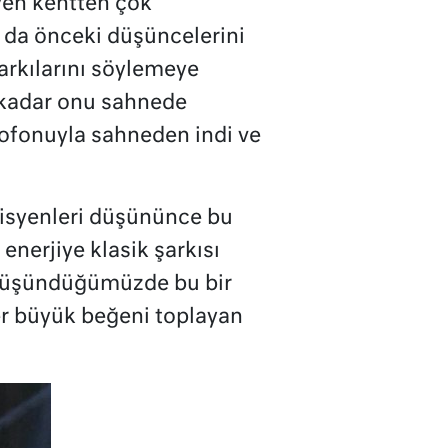
yen kentten çok
a da önceki düşüncelerini
arkılarını söylemeye
a kadar onu sahnede
ofonuyla sahneden indi ve
isyenleri düşününce bu
enerjiye klasik şarkısı
ni düşündüğümüzde bu bir
er büyük beğeni toplayan