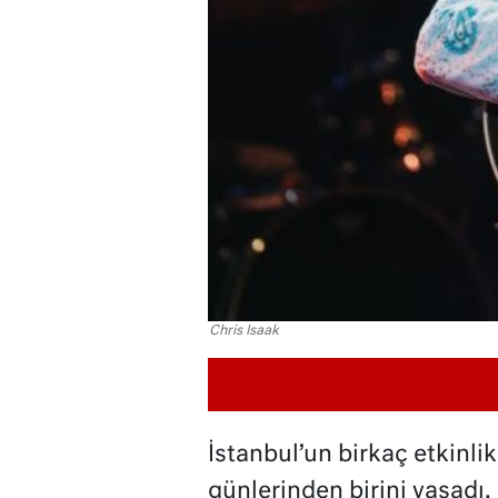
Chris Isaak
İstanbul’un birkaç etkinl
günlerinden birini yaşad