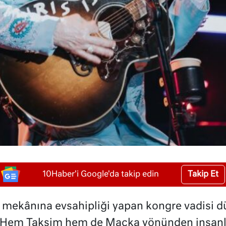
Takip Et
10Haber'i Google'da takip edin
ik mekânına evsahipliği yapan kongre vadisi 
ı. Hem Taksim hem de Maçka yönünden insanl