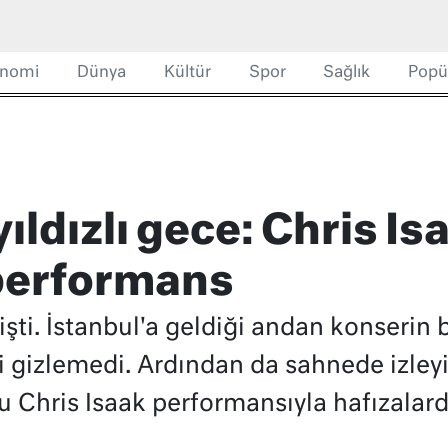
nomi
Dünya
Kültür
Spor
Sağlık
Popü
yıldızlı gece: Chris Is
performans
işti. İstanbul'a geldiği andan konserin
 gizlemedi. Ardından da sahnede izleyic
u Chris Isaak performansıyla hafızalarda