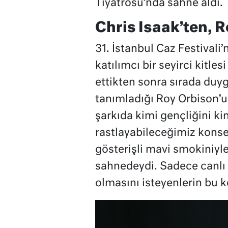
Tiyatrosu’nda sahne aldı.
Chris Isaak’ten, 
31. İstanbul Caz Festivali
katılımcı bir seyirci kitle
ettikten sonra sırada duy
tanımladığı Roy Orbison’u
şarkıda kimi gençliğini ki
rastlayabileceğimiz konser
gösterişli mavi smokiniyl
sahnedeydi. Sadece canlı b
olmasını isteyenlerin bu 