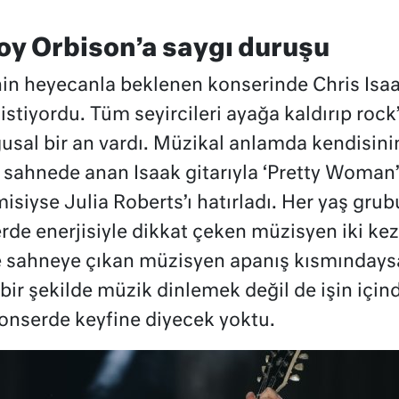
Roy Orbison’a saygı duruşu
’nin heyecanla beklenen konserinde Chris Isaak
si istiyordu. Tüm seyircileri ayağa kaldırıp roc
gusal bir an vardı. Müzikal anlamda kendisini
 sahnede anan Isaak gitarıyla ‘Pretty Woman’
misiyse Julia Roberts’ı hatırladı. Her yaş g
de enerjisiyle dikkat çeken müzisyen iki kez k
e sahneye çıkan müzisyen apanış kısmındaysa
ir şekilde müzik dinlemek değil de işin içind
konserde keyfine diyecek yoktu.