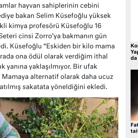
amlar hayvan sahiplerinin cebini
 kediye bakan Selim Küsefoğlu yüksek
ekli kimya profesörü Küsefoğlu 16
 Seteri cinsi Zorro’ya bakmanın gün
ledi. Küsefoğlu “Eskiden bir kilo mama
Ko
Yap
 Arada ona ödül olarak verdiğim ithal
da 
ık yanına yaklaşılmıyor. Bir ufak
i. Mamaya alternatif olarak daha ucuz
atılmış sakatata yöneldiğini ekledi.
Fat
tai