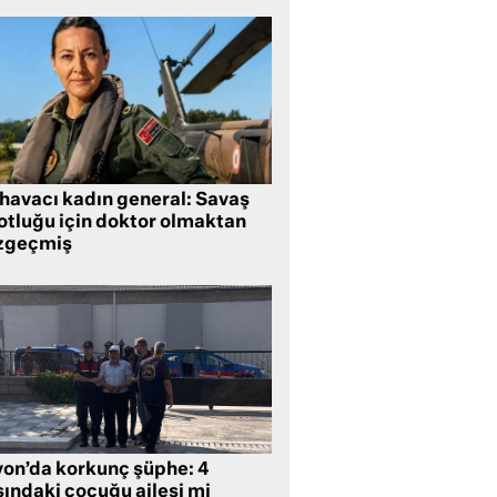
 havacı kadın general: Savaş
lotluğu için doktor olmaktan
zgeçmiş
yon’da korkunç şüphe: 4
şındaki çocuğu ailesi mi