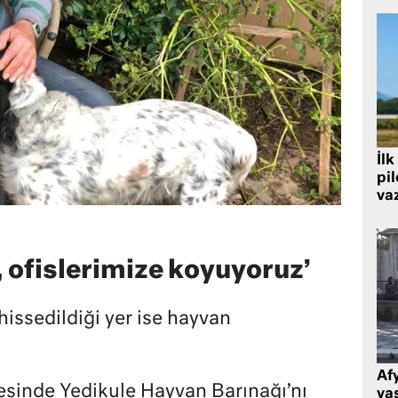
İlk
pi
va
 ofislerimize koyuyoruz’
hissedildiği yer ise hayvan
Af
çesinde Yedikule Hayvan Barınağı’nı
ya