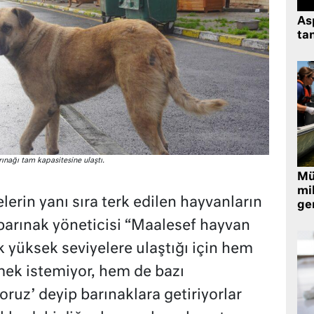
As
tan
ınağı tam kapasitesine ulaştı.
Müt
mi
erin yanı sıra terk edilen hayvanların
ger
 barınak yöneticisi “Maalesef hayvan
k yüksek seviyelere ulaştığı için hem
mek istemiyor, hem de bazı
ruz’ deyip barınaklara getiriyorlar