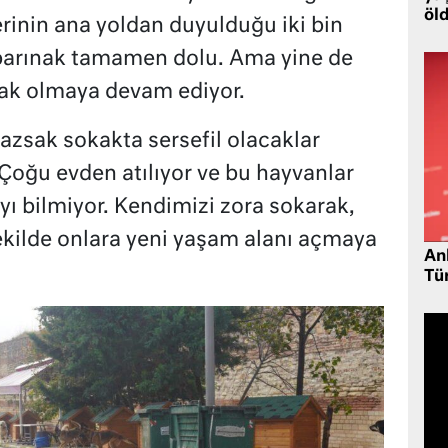
öl
erinin ana yoldan duyulduğu iki bin
 barınak tamamen dolu. Ama yine de
nak olmaya devam ediyor.
azsak sokakta sersefil olacaklar
 Çoğu evden atılıyor ve bu hayvanlar
 bilmiyor. Kendimizi zora sokarak,
şekilde onlara yeni yaşam alanı açmaya
Ank
Tü