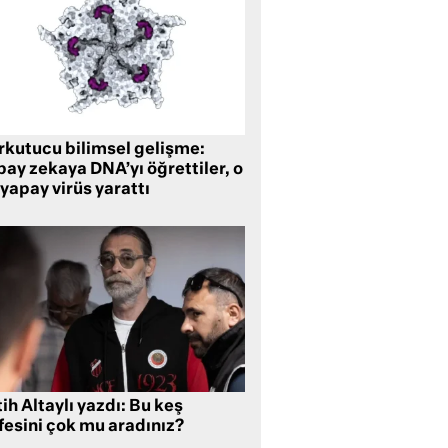
rkutucu bilimsel gelişme:
ay zekaya DNA’yı öğrettiler, o
yapay virüs yarattı
ih Altaylı yazdı: Bu keş
fesini çok mu aradınız?