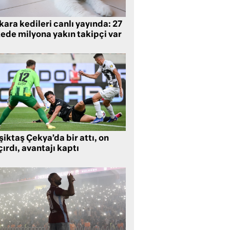
ara kedileri canlı yayında: 27
kede milyona yakın takipçi var
iktaş Çekya’da bir attı, on
ırdı, avantajı kaptı