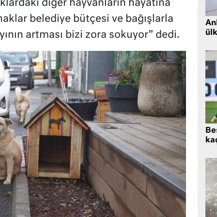
klardaki diğer hayvanların hayatına
naklar belediye bütçesi ve bağışlarla
Ank
ül
ının artması bizi zora sokuyor” dedi.
Beş
kaç