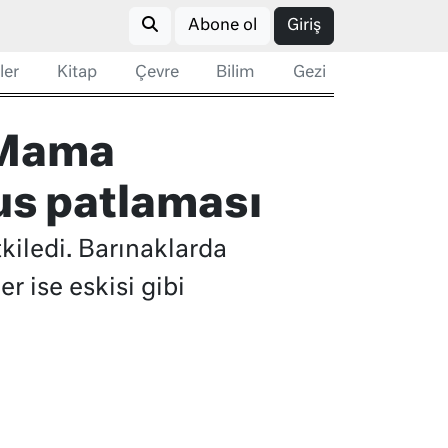
Abone ol
Giriş
ler
Kitap
Çevre
Bilim
Gezi
 Mama
us patlaması
kiledi. Barınaklarda
r ise eskisi gibi