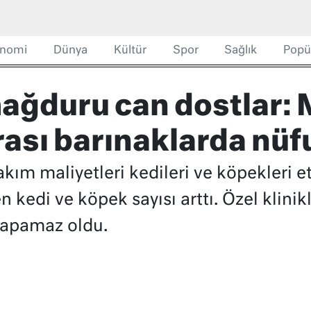
nomi
Dünya
Kültür
Spor
Sağlık
Popü
ağduru can dostlar:
rası barınaklarda nüf
kım maliyetleri kedileri ve köpekleri et
 kedi ve köpek sayısı arttı. Özel klinikle
 yapamaz oldu.