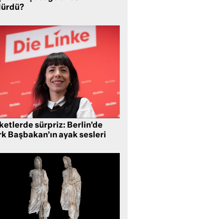
dürdü?
etlerde sürpriz: Berlin’de
rk Başbakan’ın ayak sesleri