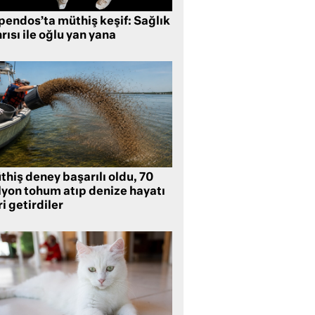
pendos’ta müthiş keşif: Sağlık
rısı ile oğlu yan yana
hiş deney başarılı oldu, 70
lyon tohum atıp denize hayatı
i getirdiler