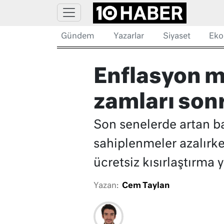
Gündem
Yazarlar
Siyaset
Eko
Enflasyon m
zamları son
Son senelerde artan ba
sahiplenmeler azalırken
ücretsiz kısırlaştırma
Yazan:
Cem Taylan