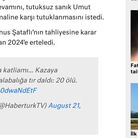
evamını, tutuksuz sanık Umut
line karşı tutuklanmasını istedi.
s Şataflı’nın tahliyesine karar
n 2024’e erteledi.
Fat
za katliamı… Kazaya
tai
abalığa tır daldı: 20 ölü.
/G0dwaNdEtF
(@HaberturkTV)
August 21,
İlk