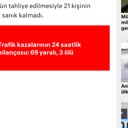
ün tahliye edilmesiyle 21 kişinin
 sanık kalmadı.
Müt
mi
ger
Trafik kazalarının 24 saatlik
bilançosu: 69 yaralı, 3 ölü
Ank
ül