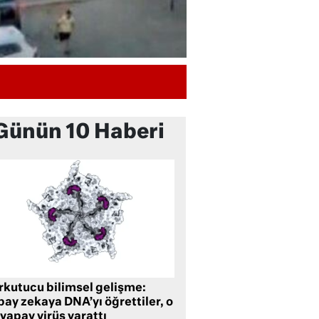
Günün 10 Haberi
rkutucu bilimsel gelişme:
ay zekaya DNA’yı öğrettiler, o
yapay virüs yarattı