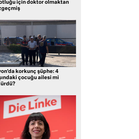
lotluğu için doktor olmaktan
zgeçmiş
yon’da korkunç şüphe: 4
şındaki çocuğu ailesi mi
dürdü?