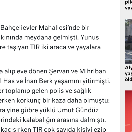
pi
va
ahçelievler Mahallesi’nde bir
akınında meydana gelmişti. Yunus
e taşıyan TIR iki araca ve yayalara
Af
a alıp eve dönen Şervan ve Mihriban
ya
öl
l Has ve İnan Berk yaşamını yitirmişti.
 toplanıp gelen polis ve sağlık
zlerken korkunç bir kaza daha olmuştu:
nra yine gübre yüklü Umut Gündüz
indeki kalabalığın arasına dalmıştı.
 kaçışırken TIR çok sayıda kişiyi ezip