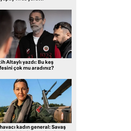
ih Altaylı yazdı: Bu keş
fesini çok mu aradınız?
 havacı kadın general: Savaş