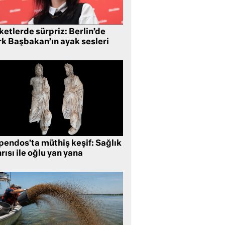
etlerde sürpriz: Berlin’de
rk Başbakan’ın ayak sesleri
pendos’ta müthiş keşif: Sağlık
rısı ile oğlu yan yana