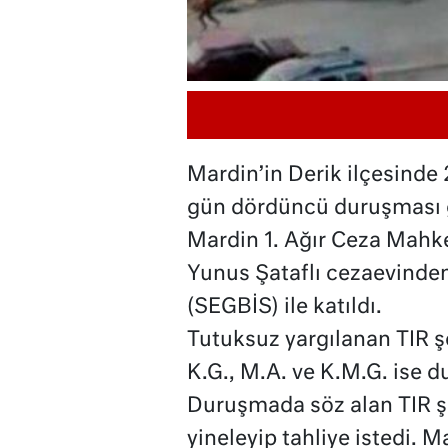
Mardin’in Derik ilçesinde 
gün dördüncü duruşması 
Mardin 1. Ağır Ceza Mahk
Yunus Şataflı cezaevinden
(SEGBİS) ile katıldı.
Tutuksuz yargılanan TIR ş
K.G., M.A. ve K.M.G. ise 
Duruşmada söz alan TIR ş
yineleyip tahliye istedi. M