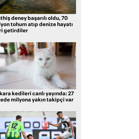
hiş deney başarılı oldu, 70
lyon tohum atıp denize hayatı
i getirdiler
ara kedileri canlı yayında: 27
kede milyona yakın takipçi var