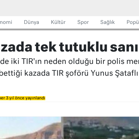
nomi
Dünya
Kültür
Spor
Sağlık
Popü
azada tek tutuklu san
nde iki TIR'ın neden olduğu bir polis m
bettiği kazada TIR şoförü Yunus Şataflı 
er 3 yıl önce yayınlandı