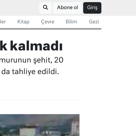
Abone ol
Giriş
ler
Kitap
Çevre
Bilim
Gezi
ık kalmadı
emurunun şehit, 20
da tahliye edildi.