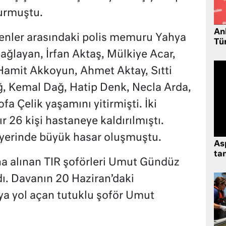
urmuştu.
Ank
nler arasındaki polis memuru Yahya
Tü
ağlayan, İrfan Aktaş, Mülkiye Acar,
Hamit Akkoyun, Ahmet Aktay, Sıtti
ğ, Kemal Dağ, Hatip Denk, Necla Arda,
fa Çelik yaşamını yitirmişti. İki
r 26 kişi hastaneye kaldırılmıştı.
ş yerinde büyük hasar oluşmuştu.
As
tan
a alınan TIR şoförleri Umut Gündüz
dı. Davanın 20 Haziran’daki
ya yol açan tutuklu şoför Umut