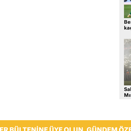
Beş
kaç
Sa
Mıs
ER BÜLTENINE ÜYE OLUN, GÜNDEM ÖZE