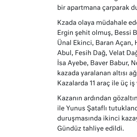
bir apartmana çarparak d
Kzada olaya müdahale ede
Ergin şehit olmuş, Bessi B
Ünal Ekinci, Baran Açan, 
Abul, Fesih Dağ, Velat Da
İsa Ayebe, Baver Babur, No
kazada yaralanan altısı ağı
Kazalarda 11 araç ile üç i
Kazanın ardından gözaltın
ile Yunus Şataflı tutuklan
duruşmasında ikinci kaza
Gündüz tahliye edildi.