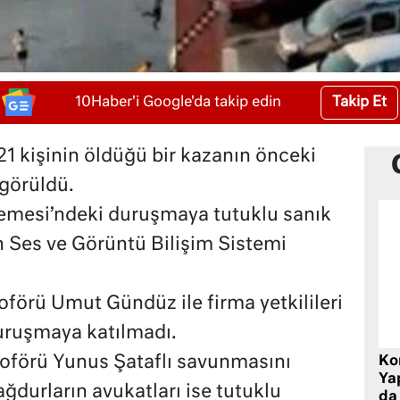
Takip Et
10Haber'i Google'da takip edin
21 kişinin öldüğü bir kazanın önceki
görüldü.
emesi’ndeki duruşmaya tutuklu sanık
 Ses ve Görüntü Bilişim Sistemi
oförü Umut Gündüz ile firma yetkilileri
duruşmaya katılmadı.
oförü Yunus Şataflı savunmasını
Ko
Yap
ağdurların avukatları ise tutuklu
da 