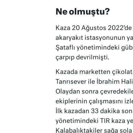
Ne olmuştu?
Kaza 20 Ağustos 2022’de B
akaryakıt istasyonunun y
Şataflı yönetimindeki gübr
çarpıp devrilmişti.
Kazada marketten çikolat
Tanrısever ile İbrahim Hali
Olaydan sonra çevredekiler
ekiplerinin çalışmasını i
İlk kazadan 33 dakika so
yönetimindeki TIR kaza yer
Kalabalıktakiler sağa sola