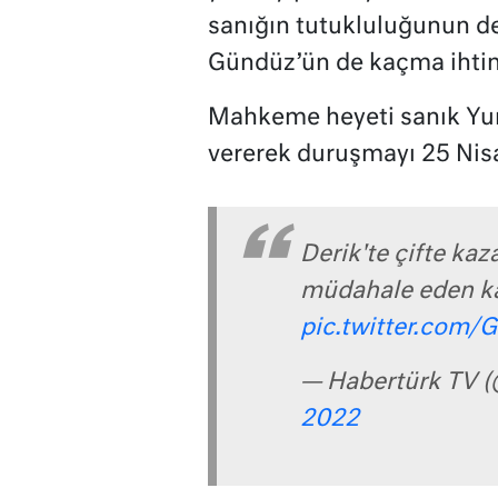
sanığın tutukluluğunun d
Gündüz’ün de kaçma ihtima
Mahkeme heyeti sanık Yunu
vererek duruşmayı 25 Nisa
Derik'te çifte ka
müdahale eden kal
pic.twitter.com
— Habertürk TV 
2022