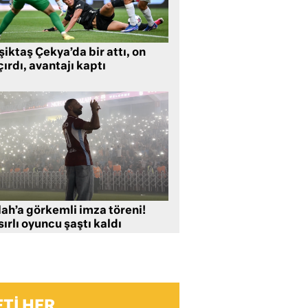
iktaş Çekya’da bir attı, on
ırdı, avantajı kaptı
lah’a görkemli imza töreni!
ırlı oyuncu şaştı kaldı
TI HER