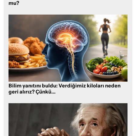
mu?
Bilim yanıtını buldu: Verdiğimiz kiloları neden
geri alırız? Çünkü…