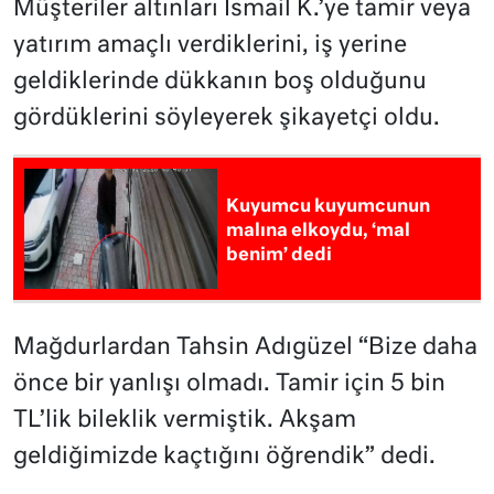
Müşteriler altınları İsmail K.’ye tamir veya
yatırım amaçlı verdiklerini, iş yerine
geldiklerinde dükkanın boş olduğunu
gördüklerini söyleyerek şikayetçi oldu.
Kuyumcu kuyumcunun
malına elkoydu, ‘mal
benim’ dedi
Mağdurlardan Tahsin Adıgüzel “Bize daha
önce bir yanlışı olmadı. Tamir için 5 bin
TL’lik bileklik vermiştik. Akşam
geldiğimizde kaçtığını öğrendik” dedi.