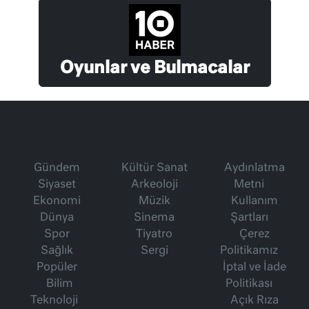
Oyunlar ve Bulmacalar
Gündem
Kültür Sanat
Aydınlatma
Siyaset
Arkeoloji
Metni
Ekonomi
Müzik
Kullanım
Dünya
Sinema
Şartları
Spor
Tiyatro
Çerez
Sağlık
Sergi
Politikamız
Popüler
İptal ve İade
Bilim
Politikası
Teknoloji
Açık Rıza