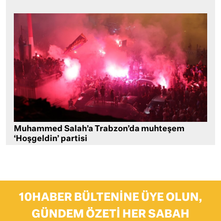
Muhammed Salah’a Trabzon’da muhteşem
‘Hoşgeldin’ partisi
10HABER BÜLTENINE ÜYE OLUN,
GÜNDEM ÖZETI HER SABAH