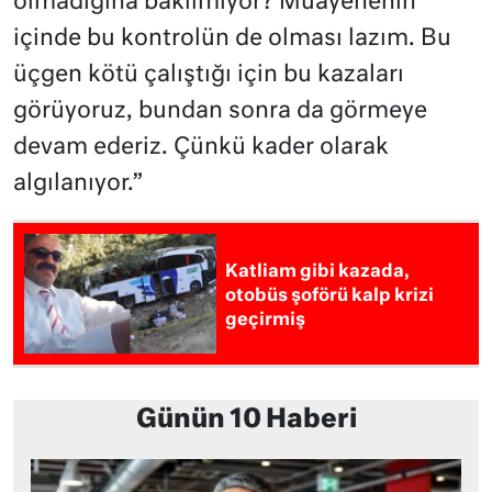
olmadığına bakılmıyor? Muayenenin
içinde bu kontrolün de olması lazım. Bu
üçgen kötü çalıştığı için bu kazaları
görüyoruz, bundan sonra da görmeye
devam ederiz. Çünkü kader olarak
algılanıyor.”
Katliam gibi kazada,
otobüs şoförü kalp krizi
geçirmiş
Günün 10 Haberi