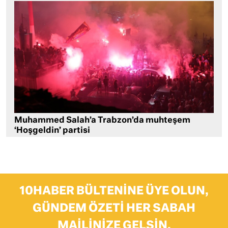
Muhammed Salah’a Trabzon’da muhteşem
‘Hoşgeldin’ partisi
10HABER BÜLTENINE ÜYE OLUN,
GÜNDEM ÖZETI HER SABAH
MAILINIZE GELSIN.