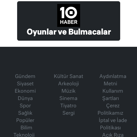
Oyunlar ve Bulmacalar
Gündem
Kültür Sanat
Aydınlatma
Siyaset
Arkeoloji
Metni
Ekonomi
Müzik
Kullanım
Dünya
Sinema
Şartları
Spor
Tiyatro
Çerez
Sağlık
Sergi
Politikamız
Popüler
İptal ve İade
Bilim
Politikası
Teknoloji
Açık Rıza