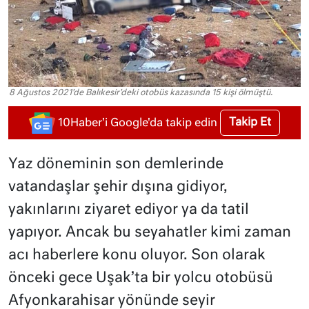
8 Ağustos 2021'de Balıkesir'deki otobüs kazasında 15 kişi ölmüştü.
Takip Et
10Haber'i Google'da takip edin
Yaz döneminin son demlerinde
vatandaşlar şehir dışına gidiyor,
yakınlarını ziyaret ediyor ya da tatil
yapıyor. Ancak bu seyahatler kimi zaman
acı haberlere konu oluyor. Son olarak
önceki gece Uşak’ta bir yolcu otobüsü
Afyonkarahisar yönünde seyir