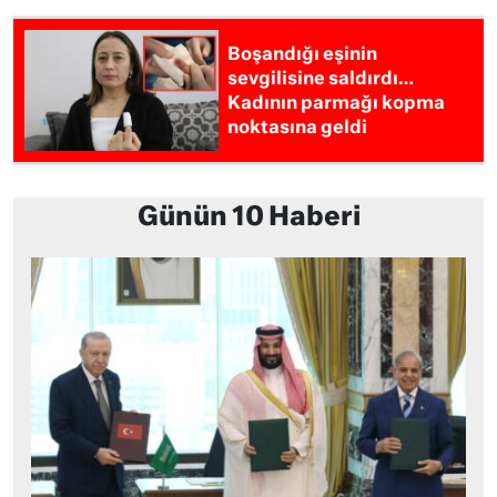
Boşandığı eşinin
sevgilisine saldırdı…
Kadının parmağı kopma
noktasına geldi
Günün 10 Haberi