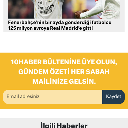
Fenerbahçe’nin bir ayda gönderdiği futbolcu
125 milyon avroya Real Madrid’e gitti
10HABER BÜLTENINE ÜYE OLUN,
GÜNDEM ÖZETI HER SABAH
MAILINIZE GELSIN.
Kaydet
İlgili Haberler