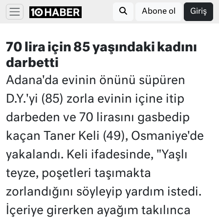
Abone ol
Giriş
70 lira için 85 yaşındaki kadını
darbetti
Adana'da evinin önünü süpüren
D.Y.'yi (85) zorla evinin içine itip
darbeden ve 70 lirasını gasbedip
kaçan Taner Keli (49), Osmaniye'de
yakalandı. Keli ifadesinde, "Yaşlı
teyze, poşetleri taşımakta
zorlandığını söyleyip yardım istedi.
İçeriye girerken ayağım takılınca