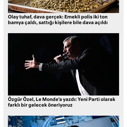
Olay tuhaf, dava gerçek: Emekli polis iki ton
bamya çaldı, sattığı kişilere bile dava açıldı
Özgür Özel, Le Monde’a yazdı: Yeni Parti olarak
farklı bir gelecek öneriyoruz