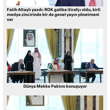
Fatih Altaylı yazdı: ROK galiba itirafçı oldu, kirli
medya zincirinde bir de genel yayın yönetmeni
var
Dünya Mekke Paktını konuşuyor