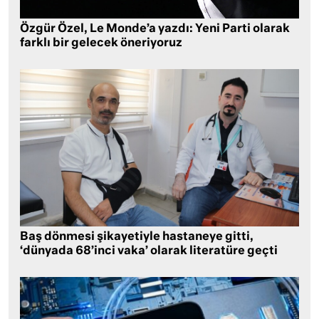
Özgür Özel, Le Monde’a yazdı: Yeni Parti olarak
farklı bir gelecek öneriyoruz
Baş dönmesi şikayetiyle hastaneye gitti,
‘dünyada 68’inci vaka’ olarak literatüre geçti