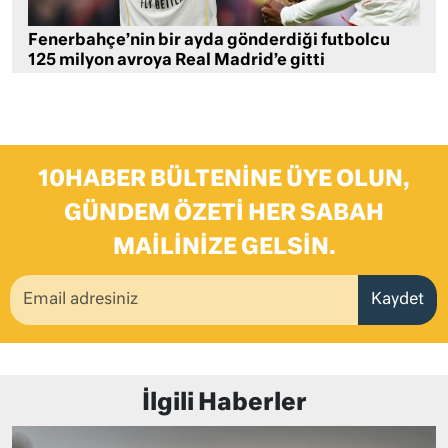
Fenerbahçe’nin bir ayda gönderdiği futbolcu
125 milyon avroya Real Madrid’e gitti
10HABER BÜLTENINE ÜYE OLUN,
GÜNDEM ÖZETI HER SABAH
MAILINIZE GELSIN.
Kaydet
İlgili Haberler