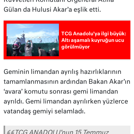
Kuvvetleri Komutanı Orgeneral Atilla
Gülan da Hulusi Akar’a eşlik etti.
TCG Anadolu’ya ilgi büyük:
Altı aşamalı kuyruğun ucu
görülmüyor
Geminin limandan ayrılış hazırlıklarının
tamamlanmasının ardından Bakan Akar’ın
‘avara’ komutu sonrası gemi limandan
ayrıldı. Gemi limandan ayrılırken yüzlerce
vatandaş gemiyi selamladı.
TCG ANADOLU’nun 15 Temmuz