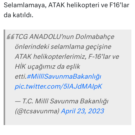
Selamlamaya, ATAK helikopteri ve F16’lar
da katıldı.
TCG ANADOLU’nun Dolmabahçe
önlerindeki selamlama geçişine
ATAK helikopterlerimiz, F-16’lar ve
HİK uçağımız da eşlik
etti.
#MillîSavunmaBakanlığı
pic.twitter.com/5lAJdMAIpK
— T.C. Millî Savunma Bakanlığı
(@tcsavunma)
April 23, 2023