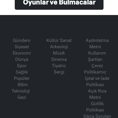
Oyunlar ve Bulmacalar
Gündem
Kültür Sanat
Aydınlatma
Siyaset
Arkeoloji
Metni
Ekonomi
Müzik
Kullanım
Dünya
Sinema
Şartları
Spor
Tiyatro
Çerez
Sağlık
Sergi
Politikamız
Popüler
İptal ve İade
Bilim
Politikası
Teknoloji
Açık Rıza
Gezi
Metni
Gizlilik
Politikası
Sıkça Sorulan