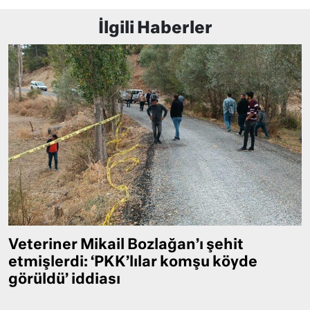
İlgili Haberler
Veteriner Mikail Bozlağan’ı şehit
etmişlerdi: ‘PKK’lılar komşu köyde
görüldü’ iddiası