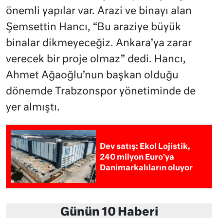
önemli yapılar var. Arazi ve binayı alan
Şemsettin Hancı, “Bu araziye büyük
binalar dikmeyeceğiz. Ankara’ya zarar
verecek bir proje olmaz” dedi. Hancı,
Ahmet Ağaoğlu’nun başkan olduğu
dönemde Trabzonspor yönetiminde de
yer almıştı.
Dev satış: Ekol Lojistik,
240 milyon Euro’ya
Danimarkalıların oluyor
Günün 10 Haberi