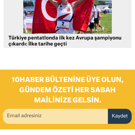
Türkiye pentatlonda ilk kez Avrupa şampiyonu
çıkardı: İlke tarihe geçti
10HABER BÜLTENINE ÜYE OLUN,
GÜNDEM ÖZETI HER SABAH
MAILINIZE GELSIN.
Kaydet