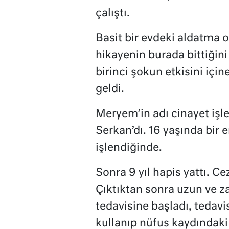
çalıştı.
Basit bir evdeki aldatma
hikayenin burada bittiğini
birinci şokun etkisini için
geldi.
Meryem’in adı cinayet işl
Serkan’dı. 16 yaşında bir
işlendiğinde.
Sonra 9 yıl hapis yattı. C
Çıktıktan sonra uzun ve za
tedavisine başladı, tedav
kullanıp nüfus kaydındaki c