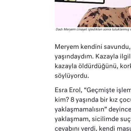
Dadı Meryem cinayet işledikten sonra tutuklanmış v
Meryem kendini savundu, 
yaşındaydım. Kazayla ilgil
kazayla öldürdüğünü, ko
söylüyordu.
Esra Erol, “Geçmişte işle
kim? 8 yaşında bir kız ço
yaklaşmamalısın” deyinc
yaklaşmam, sicilimde suç
cevabını verdi, kendi mas