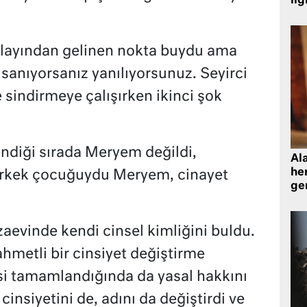
ilg
 olayından gelinen nokta buydu ama
 sanıyorsanız yanılıyorsunuz. Seyirci
e sindirmeye çalışırken ikinci şok
endiği sırada Meryem değildi,
Al
her
 erkek çocuğuydu Meryem, cinayet
gen
ezaevinde kendi cinsel kimliğini buldu.
hmetli bir cinsiyet değiştirme
isi tamamlandığında da yasal hakkını
insiyetini de, adını da değiştirdi ve