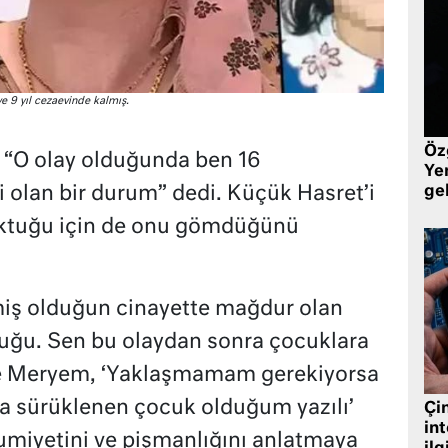
e 9 yıl cezaevinde kalmış.
Öz
“O olay olduğunda ben 16
Yen
i olan bir durum” dedi. Küçük Hasret’i
ge
rktuğu için de onu gömdüğünü
miş olduğun cinayette mağdur olan
cuğu. Sen bu olaydan sonra çocuklara
e Meryem, ‘Yaklaşmamam gerekiyorsa
a sürüklenen çocuk olduğum yazılı’
Çin
in
umiyetini ve pişmanlığını anlatmaya