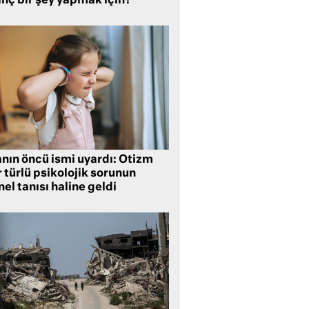
inç bir şey yapmak için?
anın öncü ismi uyardı: Otizm
 türlü psikolojik sorunun
el tanısı haline geldi