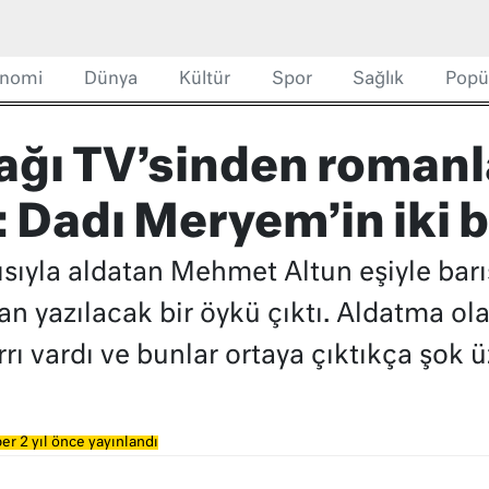
nomi
Dünya
Kültür
Spor
Sağlık
Popü
ğı TV’sinden romanl
 Dadı Meryem’in iki b
ısıyla aldatan Mehmet Altun eşiyle bar
n yazılacak bir öykü çıktı. Aldatma ol
rı vardı ve bunlar ortaya çıktıkça şok 
er 2 yıl önce yayınlandı