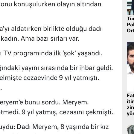
konu konuşulurken olayın altından
Tü
Pa
yı aldatırken birlikte olduğu dadı
Or
adın. Ama bazı sırları var.
 TV programında ilk ‘şok’ yaşandı.
ndaki yayını sırasında bir ihbar geldi.
mişte cezaevinde 9 yıl yatmıştı.
.
Fat
 Meryem’e bunu sordu. Meryem,
iti
zin
etmedi. 9 yıl yatmış, cezasını çekmişti.
yö
buydu: Dadı Meryem, 8 yaşında bir kız