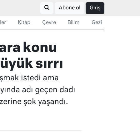
Abone ol
Giriş
ler
Kitap
Çevre
Bilim
Gezi
ara konu
üyük sırrı
ışmak istedi ama
ayında adı geçen dadı
üzerine şok yaşandı.