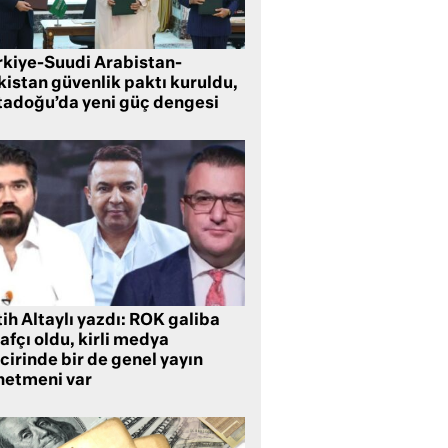
rkiye-Suudi Arabistan-
kistan güvenlik paktı kuruldu,
tadoğu’da yeni güç dengesi
ih Altaylı yazdı: ROK galiba
rafçı oldu, kirli medya
cirinde bir de genel yayın
netmeni var