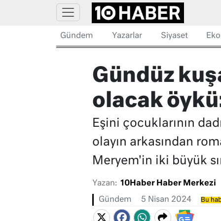
Gündem
Yazarlar
Siyaset
Eko
Gündüz kuşa
olacak öykü:
Eşini çocuklarının dad
olayın arkasından roma
Meryem'in iki büyük sır
Yazan:
10Haber Haber Merkezi
Gündem
5 Nisan 2024
Bu hab