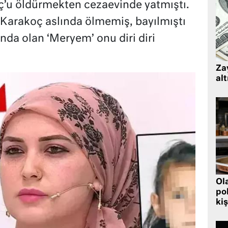
’u öldürmekten cezaevinde yatmıştı.
Karakoç aslında ölmemiş, bayılmıştı
nda olan ‘Meryem’ onu diri diri
Zay
alt
Ol
pol
kiş