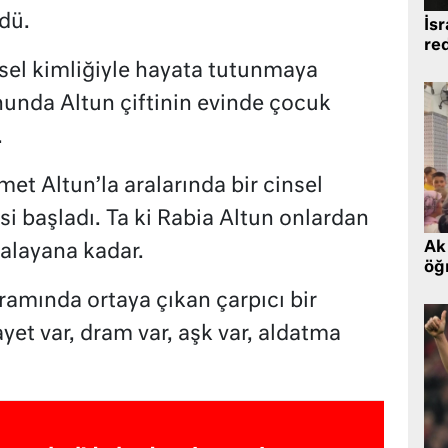
dü.
İsr
re
sel kimliğiyle hayata tutunmaya
onunda Altun çiftinin evinde çocuk
.
et Altun’la aralarında bir cinsel
isi başladı. Ta ki Rabia Altun onlardan
Ak 
alayana kadar.
öğr
ramında ortaya çıkan çarpıcı bir
et var, dram var, aşk var, aldatma