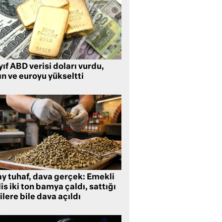
ıf ABD verisi doları vurdu,
ın ve euroyu yükseltti
ay tuhaf, dava gerçek: Emekli
is iki ton bamya çaldı, sattığı
ilere bile dava açıldı