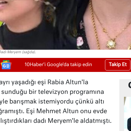
 Dadı Meryem (sağda).
Takip Et
10Haber'i Google'da takip edin
yrı yaşadığı eşi Rabia Altun’la
n sunduğu bir televizyon programına
şiyle barışmak istemiyordu çünkü altı
 uğramıştı. Eşi Mehmet Altun onu evde
ıştırdıkları dadı Meryem’le aldatmıştı.