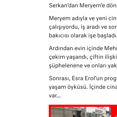
Serkan’dan Meryem’e dön
Meryem adıyla ve yeni cin
çalışıyordu, iş aradı ve s
bakıcısı olarak işe başladı
Ardından evin içinde Mehm
çekim yaşandı, çiftin ilişk
şüphelenene ve onları yak
Sonrası, Esra Erol’un prog
yaşam öyküsü. İçinde cinay
var…