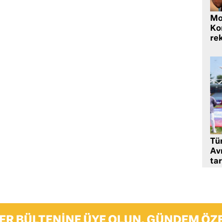
Mo
Ko
rek
Tü
Av
tar
ER BÜLTENINE ÜYE OLUN, GÜNDEM ÖZE