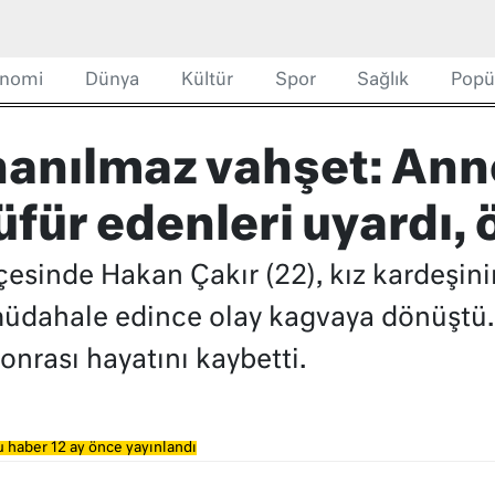
nomi
Dünya
Kültür
Spor
Sağlık
Popü
nanılmaz vahşet: Anne
für edenleri uyardı, 
çesinde Hakan Çakır (22), kız kardeşin
dahale edince olay kagvaya dönüştü. 
onrası hayatını kaybetti.
 haber 12 ay önce yayınlandı