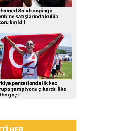
hamed Salah dopingi:
mbine satışlarında kulüp
oru kırıldı!
rkiye pentatlonda ilk kez
rupa şampiyonu çıkardı: İlke
ihe geçti
TI HER