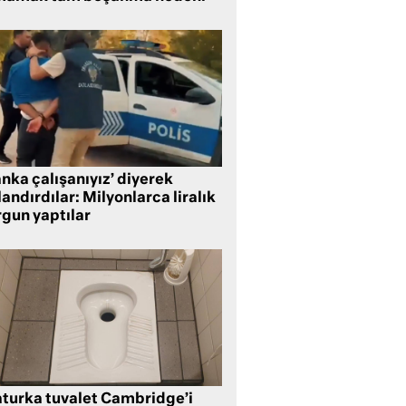
nka çalışanıyız’ diyerek
andırdılar: Milyonlarca liralık
rgun yaptılar
aturka tuvalet Cambridge’i