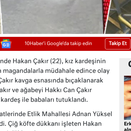
Takip Et
10Haber'i Google'da takip edin
nde Hakan Çakır (22), kız kardeşinin
n magandalarla müdahale edince olay
akır kavga esnasında bıçaklanarak
akır ve ağabeyi Hakkı Can Çakır
 kardeş ile babaları tutuklandı.
atlerinde Etlik Mahallesi Adnan Yüksel
i. Çiğ köfte dükkanı işleten Hakan
Er
al