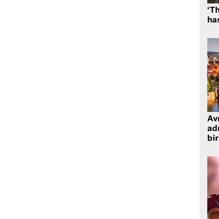
‘Th
has
Avr
adr
bir