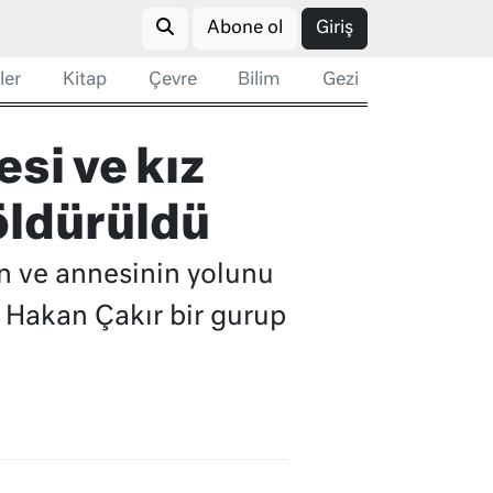
Abone ol
Giriş
ler
Kitap
Çevre
Bilim
Gezi
si ve kız
öldürüldü
in ve annesinin yolunu
Hakan Çakır bir gurup