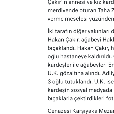
Çakır’ın annesi ve kız ka
merdivende oturan Taha Z. 
verme meselesi yüzünden t
İki tarafın diğer yakınlar
Hakan Çakır, ağabeyi Hakk
bıçaklandı. Hakan Çakır, h
oğlu hastaneye kaldırıldı.
kardeşler ile ağabeyleri Em
U.K. gözaltına alındı. Adl
3 oğlu tutuklandı, U.K. ise
kardeşin sosyal medyada u
bıçaklarla çektirdikleri fo
Cenazesi Karşıyaka Mezarl