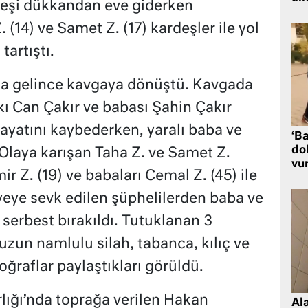
rdeşi dükkandan eve giderken
(14) ve Samet Z. (17) kardeşler ile yol
artıştı.
ı da gelince kavgaya dönüştü. Kavgada
ı Can Çakır ve babası Şahin Çakır
ayatını kaybederken, yaralı baba ve
‘Ba
dol
 Olaya karışan Taha Z. ve Samet Z.
vu
ir Z. (19) ve babaları Cemal Z. (45) ile
iyeye sevk edilen şüphelilerden baba ve
 serbest bırakıldı. Tutuklanan 3
zun namlulu silah, tabanca, kılıç ve
toğraflar paylaştıkları görüldü.
ığı’nda toprağa verilen Hakan
Al