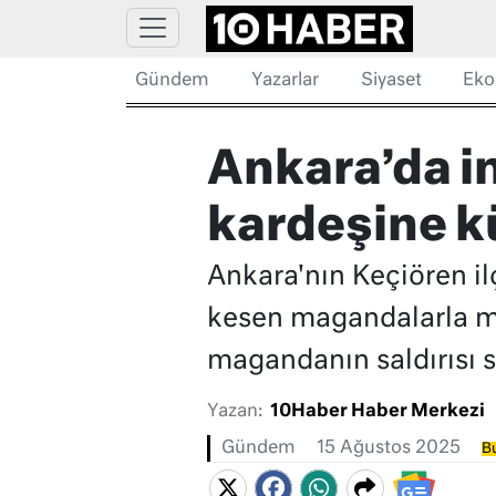
Gündem
Yazarlar
Siyaset
Eko
Ankara’da i
kardeşine kü
Ankara'nın Keçiören il
kesen magandalarla mü
magandanın saldırısı s
Yazan:
10Haber Haber Merkezi
Gündem
15 Ağustos 2025
Bu