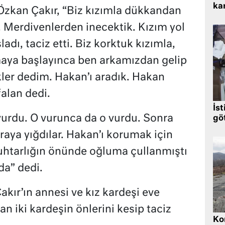
kar
Özkan Çakır, “Biz kızımla dükkandan
. Merdivenlerden inecektik. Kızım yol
ladı, taciz etti. Biz korktuk kızımla,
aya başlayınca ben arkamızdan gelip
ekler dedim. Hakan’ı aradık. Hakan
falan dedi.
İst
vurdu. O vurunca da o vurdu. Sonra
gö
raya yığdılar. Hakan’ı korumak için
htarlığın önünde oğluma çullanmıştı
da” dedi.
akır’ın annesi ve kız kardeşi eve
 iki kardeşin önlerini kesip taciz
Kor