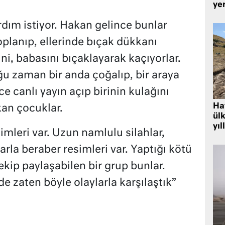
yer
ardım istiyor. Hakan gelince bunlar
toplanıp, ellerinde bıçak dükkanı
ini, babasını bıçaklayarak kaçıyorlar.
ğu zaman bir anda çoğalıp, bir araya
e canlı yayın açıp birinin kulağını
Hat
kan çocuklar.
ülk
yıl
mleri var. Uzun namlulu silahlar,
arla beraber resimleri var. Yaptığı kötü
ekip paylaşabilen bir grup bunlar.
e zaten böyle olaylarla karşılaştık”