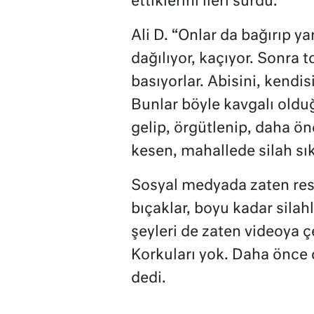
ettiklerini ileri sürdü.
Ali D. “Onlar da bağırıp y
dağılıyor, kaçıyor. Sonra 
basıyorlar. Abisini, kendis
Bunlar böyle kavgalı oldu
gelip, örgütlenip, daha önc
kesen, mahallede silah sı
Sosyal medyada zaten resi
bıçaklar, boyu kadar silahl
şeyleri de zaten videoya ç
Korkuları yok. Daha önce d
dedi.