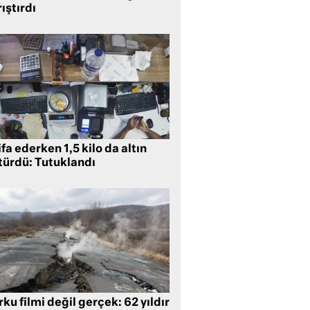
ıştırdı
ifa ederken 1,5 kilo da altın
türdü: Tutuklandı
ku filmi değil gerçek: 62 yıldır