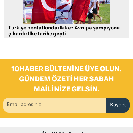
Türkiye pentatlonda ilk kez Avrupa şampiyonu
çıkardı: İlke tarihe geçti
10HABER BÜLTENINE ÜYE OLUN,
GÜNDEM ÖZETI HER SABAH
MAILINIZE GELSIN.
Kaydet