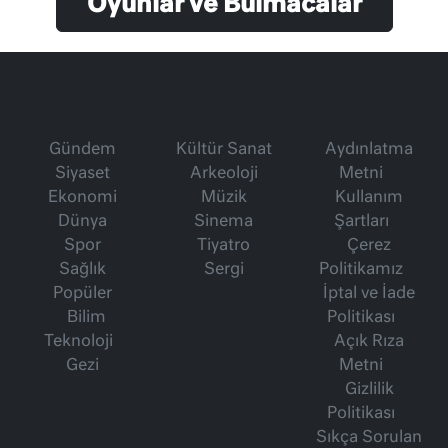
Oyunlar ve Bulmacalar
Gündem
Kültür Sanat
Aydınlatma
Siyaset
Arkeoloji
Metni
Ekonomi
Müzik
Kullanım
Dünya
Sinema
Şartları
Spor
Tiyatro
Çerez
Sağlık
Sergi
Politikamız
Popüler
İptal ve İade
Bilim
Politikası
Teknoloji
Açık Rıza
Gezi
Metni
Gizlilik
Politikası
Sıkça Sorulan