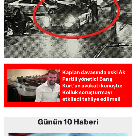
Kaplan davasında eski Ak
Partili yönetici Barış
Kurt’un avukatı konuştu:
Kolluk soruşturmayı
etkiledi tahliye edilmeli
Günün 10 Haberi