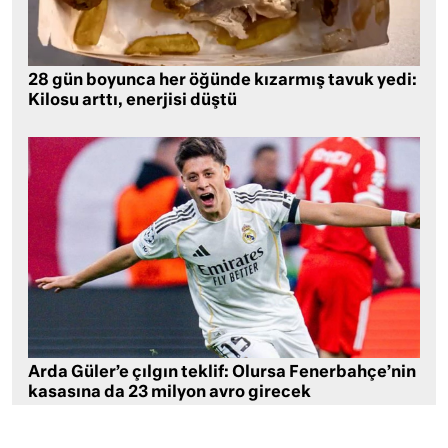
28 gün boyunca her öğünde kızarmış tavuk yedi:
Kilosu arttı, enerjisi düştü
Arda Güler’e çılgın teklif: Olursa Fenerbahçe’nin
kasasına da 23 milyon avro girecek