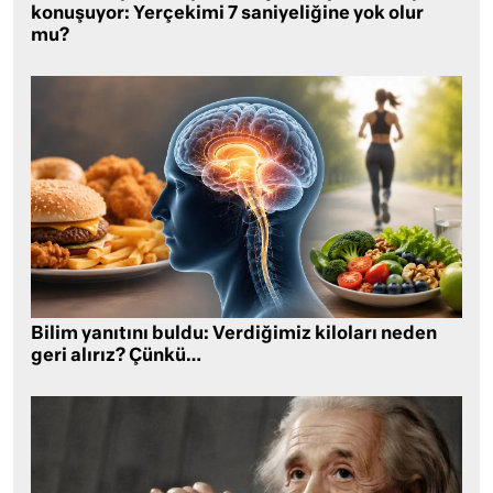
konuşuyor: Yerçekimi 7 saniyeliğine yok olur
mu?
Bilim yanıtını buldu: Verdiğimiz kiloları neden
geri alırız? Çünkü…