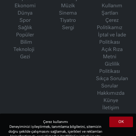
Ekonomi
Müzik
Kullanım
Dünya
Sinema
Şartları
Spor
Tiyatro
Çerez
Sağlık
Sergi
Politikamız
Popüler
İptal ve İade
Bilim
Politikası
Teknoloji
Açık Rıza
Gezi
Metni
Gizlilik
Politikası
Sıkça Sorulan
Sorular
Hakkımızda
Künye
İletişim
OK
Çerez kullanımı
İsmet Berkan Yazıları
Deneyiminizi iyileştirmek, tanımlama bilgilerini, sitemizin
doğru şekilde çalışmasını sağlamak, içerikleri ve reklamları
Ertuğrul Özkök Yazıları