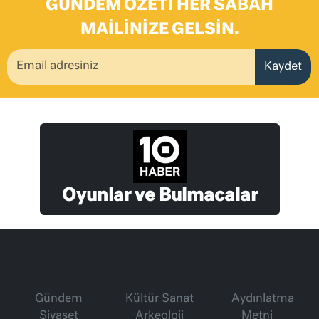
GÜNDEM ÖZETI HER SABAH
MAILINIZE GELSIN.
Kaydet
Oyunlar ve Bulmacalar
Gündem
Kültür Sanat
Aydınlatma
Siyaset
Arkeoloji
Metni