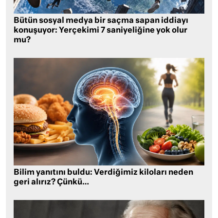
Bütün sosyal medya bir saçma sapan iddiayı
konuşuyor: Yerçekimi 7 saniyeliğine yok olur
mu?
Bilim yanıtını buldu: Verdiğimiz kiloları neden
geri alırız? Çünkü…