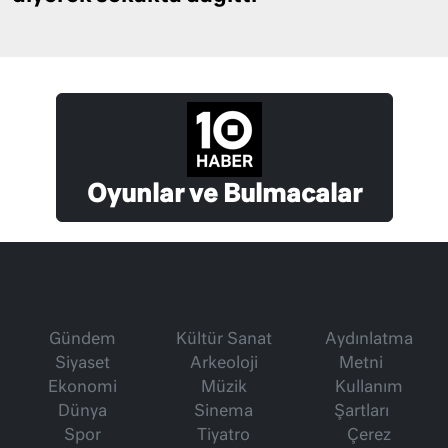
Oyunlar ve Bulmacalar
Gündem
Kültür Sanat
Aydınlatma
Siyaset
Arkeoloji
Metni
Ekonomi
Müzik
Kullanım
Dünya
Sinema
Şartları
Spor
Tiyatro
Çerez