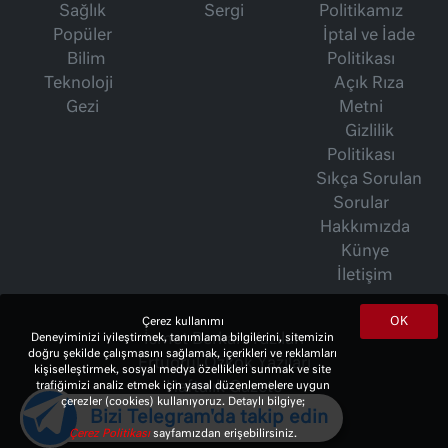
Sağlık
Sergi
Politikamız
Popüler
İptal ve İade
Bilim
Politikası
Teknoloji
Açık Rıza
Gezi
Metni
Gizlilik
Politikası
Sıkça Sorulan
Sorular
Hakkımızda
Künye
İletişim
OK
Çerez kullanımı
İsmet Berkan Yazıları
Deneyiminizi iyileştirmek, tanımlama bilgilerini, sitemizin
doğru şekilde çalışmasını sağlamak, içerikleri ve reklamları
Ertuğrul Özkök Yazıları
kişiselleştirmek, sosyal medya özellikleri sunmak ve site
Haftalık Gazete
trafiğimizi analiz etmek için yasal düzenlemelere uygun
çerezler (cookies) kullanıyoruz. Detaylı bilgiye;
Bizi Telegram'da takip edin
Çerez Politikası
sayfamızdan erişebilirsiniz.