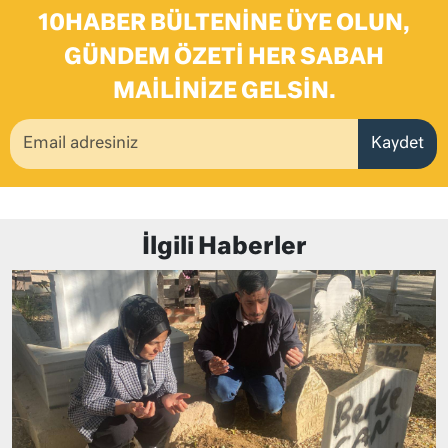
10HABER BÜLTENINE ÜYE OLUN,
GÜNDEM ÖZETI HER SABAH
MAILINIZE GELSIN.
Kaydet
İlgili Haberler