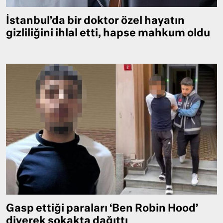
İstanbul’da bir doktor özel hayatın
gizliliğini ihlal etti, hapse mahkum oldu
Gasp ettiği paraları ‘Ben Robin Hood’
diyerek sokakta dağıttı