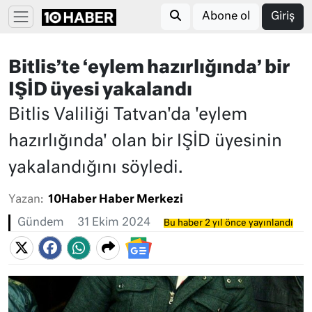
Abone ol
Giriş
Bitlis’te ‘eylem hazırlığında’ bir
IŞİD üyesi yakalandı
Bitlis Valiliği Tatvan'da 'eylem
hazırlığında' olan bir IŞİD üyesinin
yakalandığını söyledi.
Yazan:
10Haber Haber Merkezi
Gündem
31 Ekim 2024
Bu haber 2 yıl önce yayınlandı