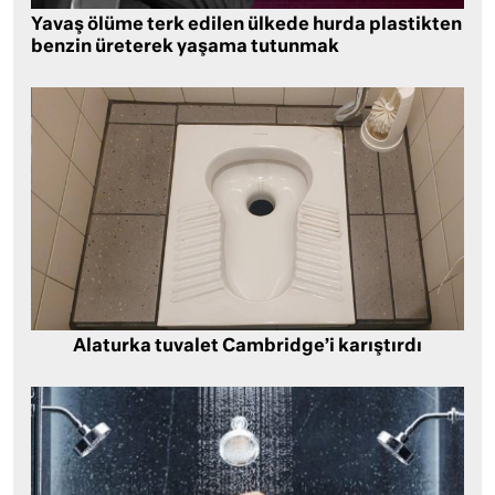
Yavaş ölüme terk edilen ülkede hurda plastikten
benzin üreterek yaşama tutunmak
Alaturka tuvalet Cambridge’i karıştırdı