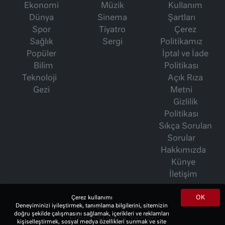
Ekonomi
Müzik
Kullanım
Dünya
Sinema
Şartları
Spor
Tiyatro
Çerez
Sağlık
Sergi
Politikamız
Popüler
İptal ve İade
Bilim
Politikası
Teknoloji
Açık Rıza
Gezi
Metni
Gizlilik
Politikası
Sıkça Sorulan
Sorular
Hakkımızda
Künye
İletişim
OK
Çerez kullanımı
İsmet Berkan Yazıları
Deneyiminizi iyileştirmek, tanımlama bilgilerini, sitemizin
doğru şekilde çalışmasını sağlamak, içerikleri ve reklamları
Ertuğrul Özkök Yazıları
kişiselleştirmek, sosyal medya özellikleri sunmak ve site