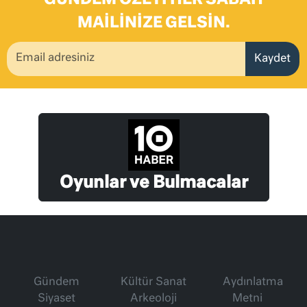
MAILINIZE GELSIN.
Kaydet
Oyunlar ve Bulmacalar
Gündem
Kültür Sanat
Aydınlatma
Siyaset
Arkeoloji
Metni