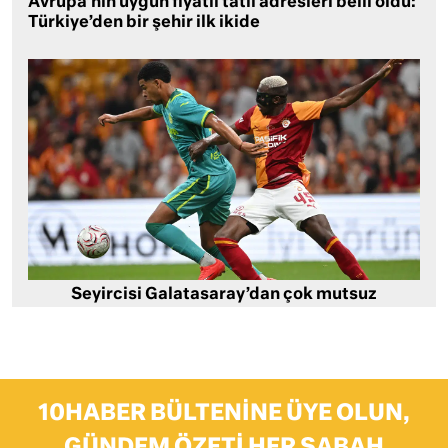
Avrupa’nın uygun fiyatlı tatil adresleri belli oldu:
Türkiye’den bir şehir ilk ikide
Seyircisi Galatasaray’dan çok mutsuz
10HABER BÜLTENINE ÜYE OLUN,
GÜNDEM ÖZETI HER SABAH