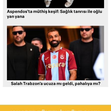
Aspendos’ta müthiş keşif: Sağlık tanrısı ile oğlu
yan yana
Salah Trabzon’a ucuza mı geldi, pahalıya mı?