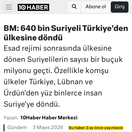
Abone ol
Giriş
BM: 640 bin Suriyeli Türkiye’den
ülkesine döndü
Esad rejimi sonrasında ülkesine
dönen Suriyelilerin sayısı bir buçuk
milyonu geçti. Özellikle komşu
ülkeler Türkiye, Lübnan ve
Ürdün'den yüz binlerce insan
Suriye'ye döndü.
Yazan:
10Haber Haber Merkezi
Gündem
3 Mayıs 2026
Bu haber 3 ay önce yayınlandı