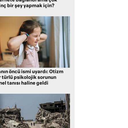
ternete bağlandı ama çok
inç bir şey yapmak için?
anın öncü ismi uyardı: Otizm
 türlü psikolojik sorunun
el tanısı haline geldi