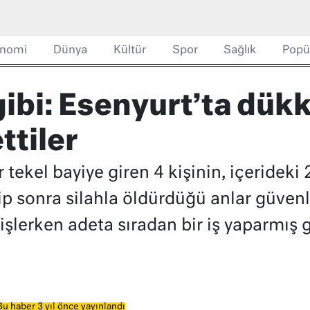
nomi
Dünya
Kültür
Spor
Sağlık
Popü
gibi: Esenyurt’ta dükk
ttiler
r tekel bayiye giren 4 kişinin, içerideki
ip sonra silahla öldürdüğü anlar güven
 işlerken adeta sıradan bir iş yaparmış 
Bu haber 3 yıl önce yayınlandı