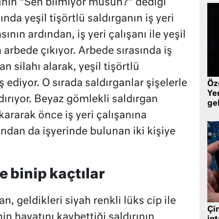
rinin “Sen bilmiyor musun?” dediği
da yeşil tişörtlü saldırganın iş yeri
nın ardından, iş yeri çalışanı ile yeşil
a arbede çıkıyor. Arbede sırasında iş
n silahı alarak, yeşil tişörtlü
 ediyor. O sırada saldırganlar şişelerle
Öz
Yen
dırıyor. Beyaz gömlekli saldırgan
ge
kararak önce iş yeri çalışanına
ından da işyerinde bulunan iki kişiye
e binip kaçtılar
n, geldikleri siyah renkli lüks cip ile
Çin
nin hayatını kaybettiği saldırının