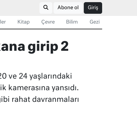
Abone ol
Giriş
ler
Kitap
Çevre
Bilim
Gezi
ana girip 2
 20 ve 24 yaşlarındaki
lik kamerasına yansıdı.
gibi rahat davranmaları