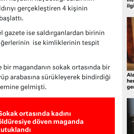
in
ilg
ldırıyı gerçekleştiren 4 kişinin
aşlattı.
l gazete ise saldırganlardan birinin
ğerlerinin ise kimliklerinin tespit
e bir magandanın sokak ortasında bir
Al
vüp arabasına sürükleyerek bindirdiği
her
emine gelmişti.
gen
Sokak ortasında kadını
öldüresiye döven maganda
tutuklandı