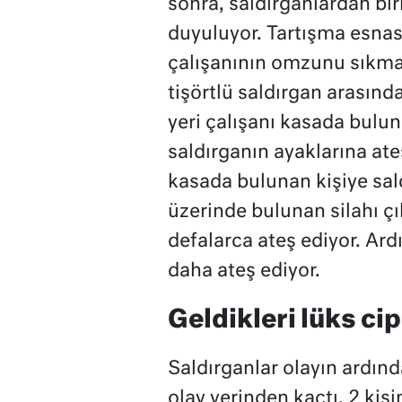
sonra, saldırganlardan bi
duyuluyor. Tartışma esnasın
çalışanının omzunu sıkması
tişörtlü saldırgan arasınd
yeri çalışanı kasada buluna
saldırganın ayaklarına ateş
kasada bulunan kişiye sal
üzerinde bulunan silahı çı
defalarca ateş ediyor. Ard
daha ateş ediyor.
Geldikleri lüks cip
Saldırganlar olayın ardında
olay yerinden kaçtı. 2 kişi