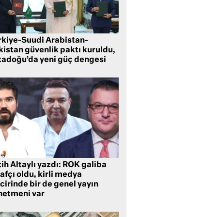
rkiye-Suudi Arabistan-
kistan güvenlik paktı kuruldu,
tadoğu’da yeni güç dengesi
ih Altaylı yazdı: ROK galiba
rafçı oldu, kirli medya
cirinde bir de genel yayın
netmeni var