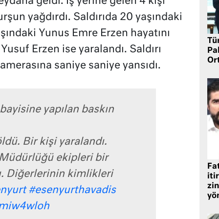
dana geldi. İş yerine gelen 4 kişi
urşun yağdırdı. Saldırıda 20 yaşındaki
aşındaki Yunus Emre Erzen hayatını
Tü
usuf Erzen ise yaralandı. Saldırı
Pa
Or
 kamerasına saniye saniye yansıdı.
 bayisine yapılan baskın
ldü. Bir kişi yaralandı.
Müdürlüğü ekipleri bir
Fat
. Diğerlerinin kimlikleri
iti
zin
nyurt
#esenyurthavadis
yö
tjmiw4wloh