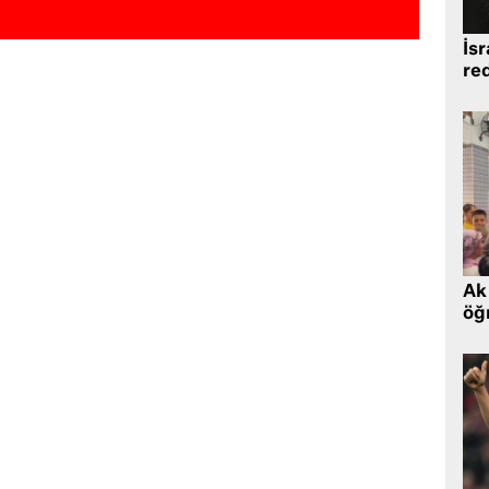
İsr
re
Ak 
öğr