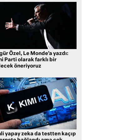
gür Özel, Le Monde’a yazdı:
i Parti olarak farklı bir
lecek öneriyoruz
li yapay zeka da testten kaçıp