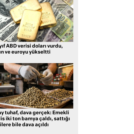
ıf ABD verisi doları vurdu,
ın ve euroyu yükseltti
ay tuhaf, dava gerçek: Emekli
is iki ton bamya çaldı, sattığı
ilere bile dava açıldı