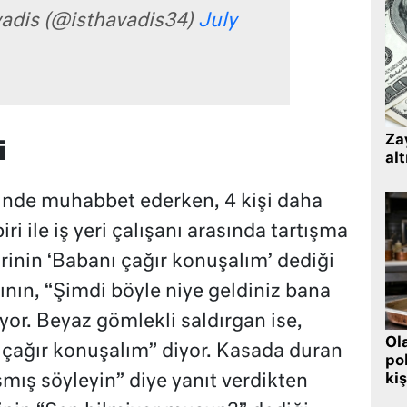
vadis (@isthavadis34)
July
Zay
i
alt
erinde muhabbet ederken, 4 kişi daha
 biri ile iş yeri çalışanı arasında tartışma
irinin ‘Babanı çağır konuşalım’ dediği
nının, “Şimdi böyle niye geldiniz bana
iyor. Beyaz gömlekli saldırgan ise,
Ol
 çağır konuşalım” diyor. Kasada duran
pol
mış söyleyin” diye yanıt verdikten
kiş