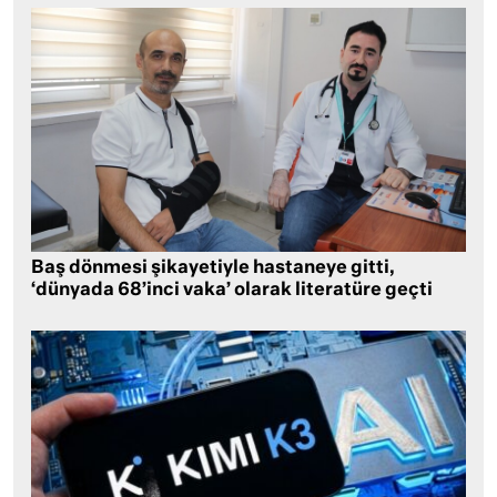
Baş dönmesi şikayetiyle hastaneye gitti,
‘dünyada 68’inci vaka’ olarak literatüre geçti