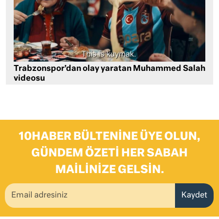
Trabzonspor’dan olay yaratan Muhammed Salah
videosu
10HABER BÜLTENINE ÜYE OLUN,
GÜNDEM ÖZETI HER SABAH
MAILINIZE GELSIN.
Kaydet