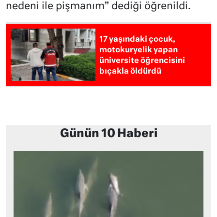
nedeni ile pişmanım” dediği öğrenildi.
17 yaşındaki çocuk,
motokuryelik yapan
üniversite öğrencisini
bıçakla öldürdü
Günün 10 Haberi