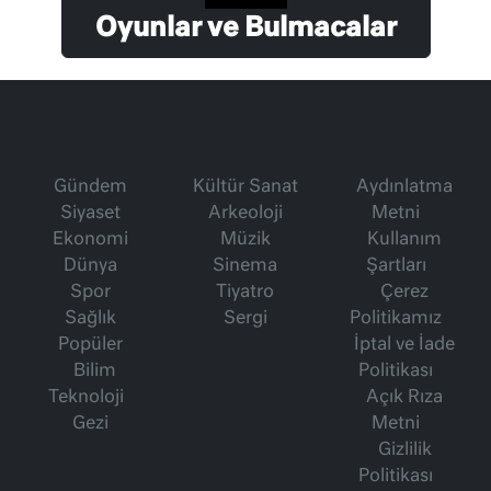
Oyunlar ve Bulmacalar
Gündem
Kültür Sanat
Aydınlatma
Siyaset
Arkeoloji
Metni
Ekonomi
Müzik
Kullanım
Dünya
Sinema
Şartları
Spor
Tiyatro
Çerez
Sağlık
Sergi
Politikamız
Popüler
İptal ve İade
Bilim
Politikası
Teknoloji
Açık Rıza
Gezi
Metni
Gizlilik
Politikası