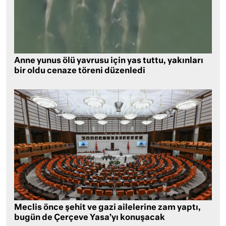
Anne yunus ölü yavrusu için yas tuttu, yakınları
bir oldu cenaze töreni düzenledi
Meclis önce şehit ve gazi ailelerine zam yaptı,
bugün de Çerçeve Yasa’yı konuşacak