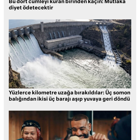
Bu dört cümleyi kuran birinden kaçın: Mutlaka
diyet ödetecektir
Yüzlerce kilometre uzağa bırakıldılar: Üç somon
balığından ikisi üç barajı aşıp yuvaya geri döndü