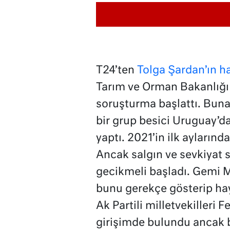
T24’ten
Tolga Şardan’ın h
Tarım ve Orman Bakanlığı 
soruşturma başlattı. Buna
bir grup besici Uruguay’da
yaptı. 2021’in ilk aylarınd
Ancak salgın ve sevkiyat 
gecikmeli başladı. Gemi M
bunu gerekçe gösterip hay
Ak Partili milletvekilleri
girişimde bulundu ancak b