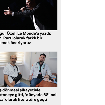
gür Özel, Le Monde’a yazdı:
i Parti olarak farklı bir
lecek öneriyoruz
ş dönmesi şikayetiyle
taneye gitti, ‘dünyada 68’inci
a’ olarak literatüre geçti