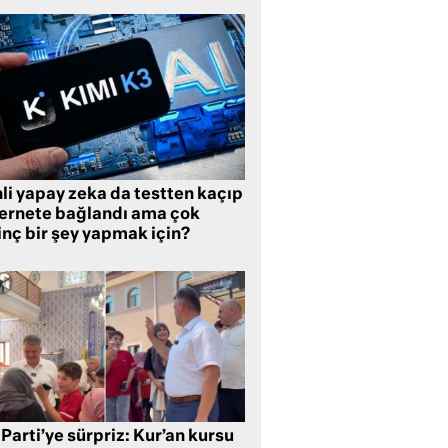
li yapay zeka da testten kaçıp
ternete bağlandı ama çok
inç bir şey yapmak için?
Parti’ye sürpriz: Kur’an kursu