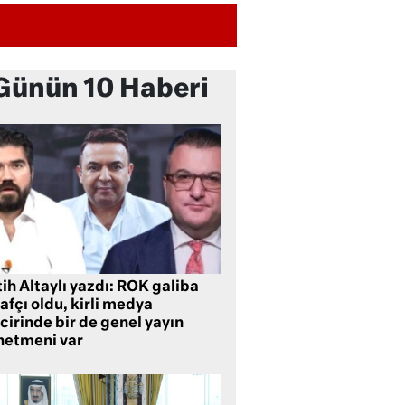
Günün 10 Haberi
ih Altaylı yazdı: ROK galiba
rafçı oldu, kirli medya
cirinde bir de genel yayın
netmeni var