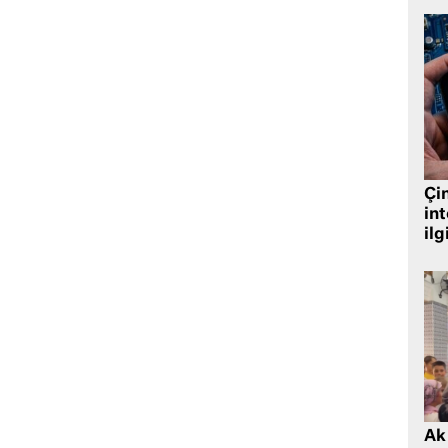
Çin
in
ilg
Ak 