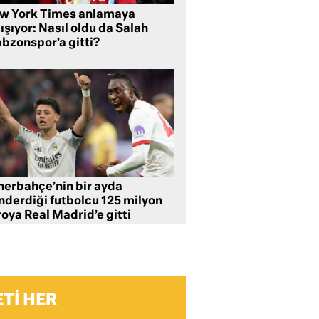
w York Times anlamaya
ışıyor: Nasıl oldu da Salah
abzonspor’a gitti?
nerbahçe’nin bir ayda
nderdiği futbolcu 125 milyon
oya Real Madrid’e gitti
TI HER