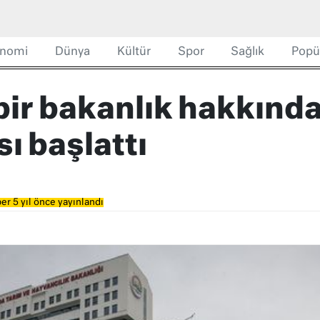
nomi
Dünya
Kültür
Spor
Sağlık
Popü
bir bakanlık hakkında
ı başlattı
er 5 yıl önce yayınlandı