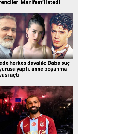
encileri Manifest’i istedi
lede herkes davalık: Baba suç
yurusu yaptı, anne boşanma
ası açtı