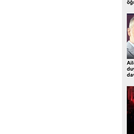
öğr
Ai
du
dav