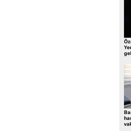
Öz
Yen
ge
Ba
has
vak