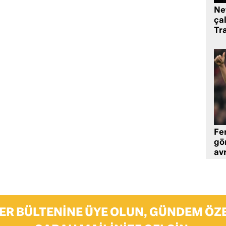
Ne
çal
Tr
Fe
gö
avr
ER BÜLTENINE ÜYE OLUN, GÜNDEM ÖZE