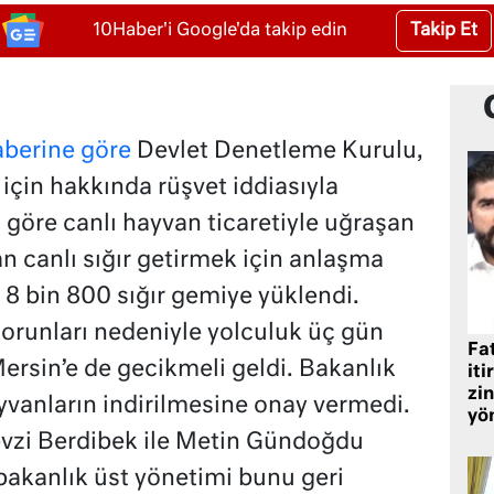
Takip Et
10Haber'i Google'da takip edin
aberine göre
Devlet Denetleme Kurulu,
için hakkında rüşvet iddiasıyla
 göre canlı hayvan ticaretiyle uğraşan
n canlı sığır getirmek için anlaşma
a 8 bin 800 sığır gemiye yüklendi.
sorunları nedeniyle yolculuk üç gün
Fat
ersin’e de gecikmeli geldi. Bakanlık
iti
zin
vanların indirilmesine onay vermedi.
yö
 Fevzi Berdibek ile Metin Gündoğdu
akanlık üst yönetimi bunu geri