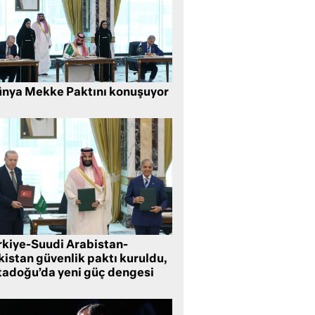
nya Mekke Paktını konuşuyor
rkiye-Suudi Arabistan-
kistan güvenlik paktı kuruldu,
tadoğu’da yeni güç dengesi