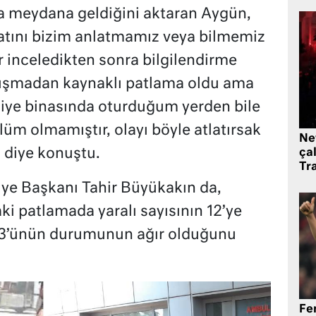
a meydana geldiğini aktaran Aygün,
ahatını bizim anlatmamız veya bilmemiz
 inceledikten sonra bilgilendirme
ıkışmadan kaynaklı patlama oldu ama
diye binasında oturduğum yerden bile
lüm olmamıştır, olayı böyle atlatırsak
Ne
” diye konuştu.
çal
Tr
ye Başkanı Tahir Büyükakın da,
i patlamada yaralı sayısının 12’ye
n 3’ünün durumunun ağır olduğunu
Fe