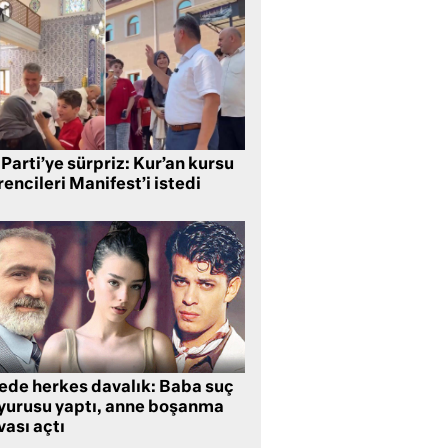
Parti’ye sürpriz: Kur’an kursu
encileri Manifest’i istedi
lede herkes davalık: Baba suç
yurusu yaptı, anne boşanma
ası açtı