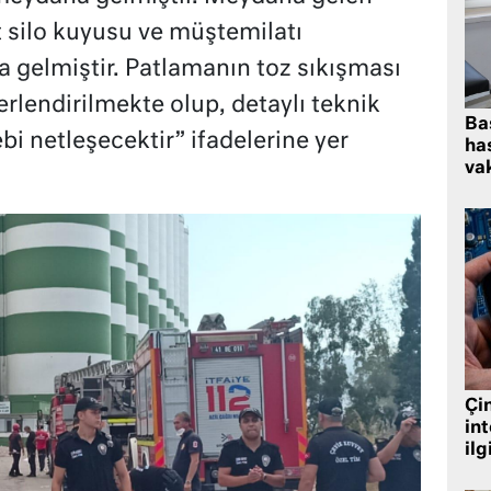
 silo kuyusu ve müştemilatı
 gelmiştir. Patlamanın toz sıkışması
rlendirilmekte olup, detaylı teknik
Ba
 netleşecektir” ifadelerine yer
has
vak
Çin
in
ilg