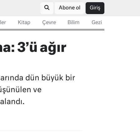
Abone ol
Giriş
ler
Kitap
Çevre
Bilim
Gezi
: 3’ü ağır
larında dün büyük bir
üşünülen ve
alandı.