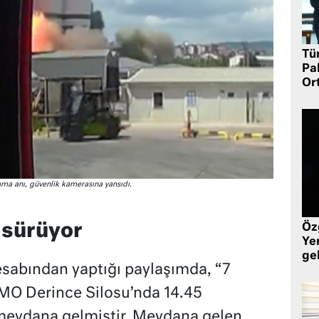
Tü
Pa
Or
ama anı, güvenlik kamerasına yansıdı.
 sürüyor
Öz
Yen
ge
abından yaptığı paylaşımda, “7
MO Derince Silosu’nda 14.45
 meydana gelmiştir. Meydana gelen