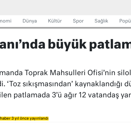
nomi
Dünya
Kültür
Spor
Sağlık
Popü
anı’nda büyük patlama
imanda Toprak Mahsulleri Ofisi’nin silo
. ‘Toz sıkışmasından’ kaynaklandığı d
ilen patlamada 3’ü ağır 12 vatandaş yar
haber 3 yıl önce yayınlandı