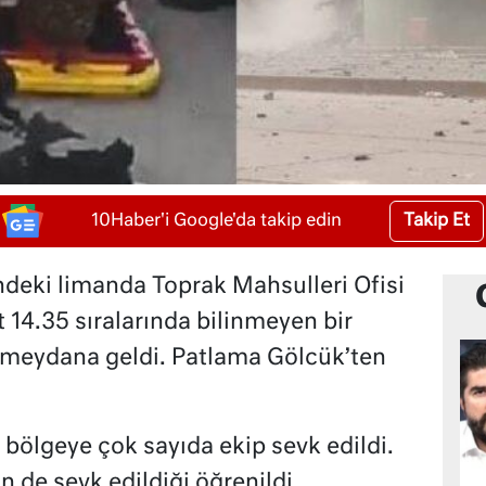
Takip Et
10Haber'i Google'da takip edin
indeki limanda Toprak Mahsulleri Ofisi
 14.35 sıralarında bilinmeyen bir
meydana geldi. Patlama Gölcük’ten
e bölgeye çok sayıda ekip sevk edildi.
n de sevk edildiği öğrenildi.