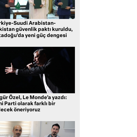
rkiye-Suudi Arabistan-
kistan güvenlik paktı kuruldu,
tadoğu’da yeni güç dengesi
gür Özel, Le Monde’a yazdı:
i Parti olarak farklı bir
lecek öneriyoruz