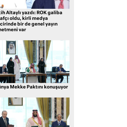
ih Altaylı yazdı: ROK galiba
rafçı oldu, kirli medya
cirinde bir de genel yayın
netmeni var
nya Mekke Paktını konuşuyor