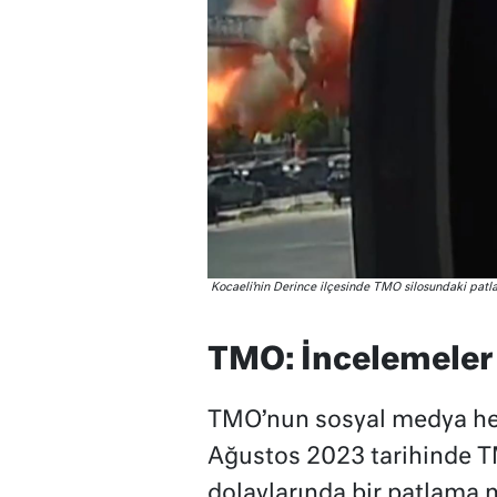
Kocaeli’nin Derince ilçesinde TMO silosundaki patl
TMO: İncelemeler
TMO’nun sosyal medya hes
Ağustos 2023 tarihinde T
dolaylarında bir patlama