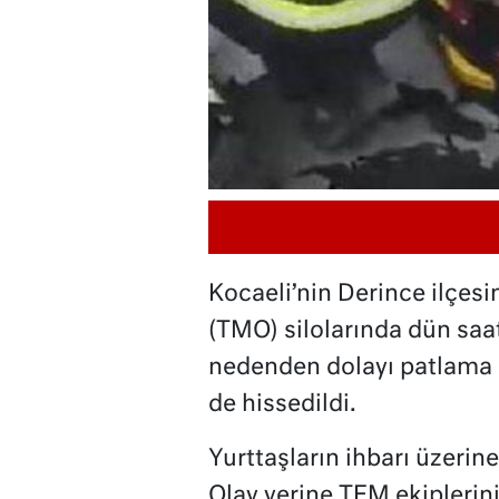
Kocaeli’nin Derince ilçes
(TMO) silolarında dün saat
nedenden dolayı patlama 
de hissedildi.
Yurttaşların ihbarı üzerin
Olay yerine TEM ekiplerini