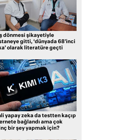
ş dönmesi şikayetiyle
taneye gitti, ‘dünyada 68’inci
a’ olarak literatüre geçti
li yapay zeka da testten kaçıp
ternete bağlandı ama çok
inç bir şey yapmak için?