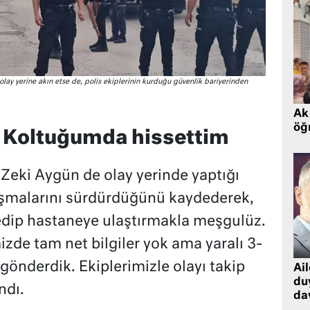
lay yerine akın etse de, polis ekiplerinin kurduğu güvenlik bariyerinden
Ak 
öğr
: Koltuğumda hissettim
Zeki Aygün de olay yerinde yaptığı
lışmalarını sürdürdüğünü kaydederek,
t edip hastaneye ulaştırmakla meşgulüz.
mizde tam net bilgiler yok ama yaralı 3-
gönderdik. Ekiplerimizle olayı takip
Ai
du
ndı.
dav