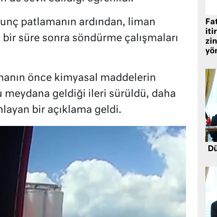
rkunç patlamanın ardından, liman
Fat
iti
sa bir süre sonra söndürme çalışmaları
zin
yö
amanın önce kimyasal maddelerin
 meydana geldiği ileri sürüldü, daha
ayan bir açıklama geldi.
Dü