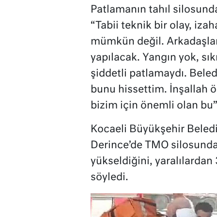
Patlamanın tahıl silosund
“Tabii teknik bir olay, iz
mümkün değil. Arkadaşlar
yapılacak. Yangın yok, s
şiddetli patlamaydı. Bele
bunu hissettim. İnşallah ö
bizim için önemli olan bu
Kocaeli Büyükşehir Beledi
Derince’de TMO silosundak
yükseldiğini, yaralılarda
söyledi.