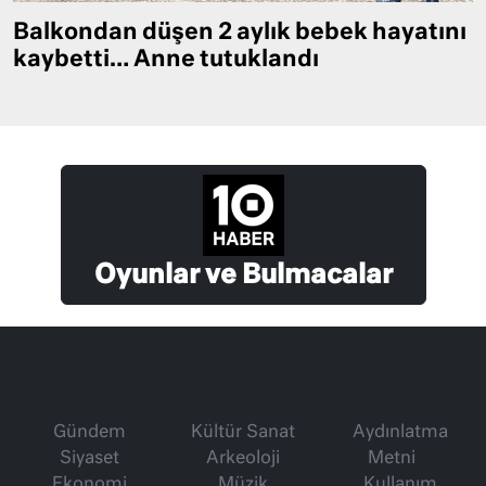
Balkondan düşen 2 aylık bebek hayatını
kaybetti… Anne tutuklandı
Oyunlar ve Bulmacalar
Gündem
Kültür Sanat
Aydınlatma
Siyaset
Arkeoloji
Metni
Ekonomi
Müzik
Kullanım