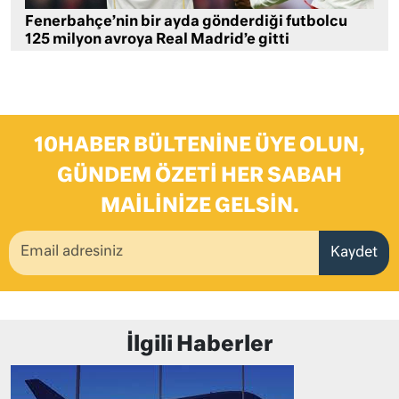
Fenerbahçe’nin bir ayda gönderdiği futbolcu
125 milyon avroya Real Madrid’e gitti
10HABER BÜLTENINE ÜYE OLUN,
GÜNDEM ÖZETI HER SABAH
MAILINIZE GELSIN.
Kaydet
İlgili Haberler