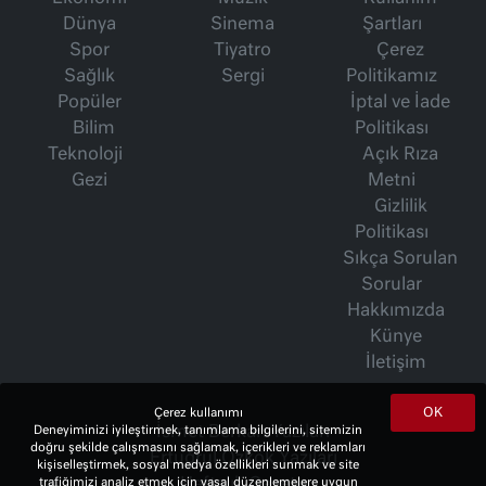
Dünya
Sinema
Şartları
Spor
Tiyatro
Çerez
Sağlık
Sergi
Politikamız
Popüler
İptal ve İade
Bilim
Politikası
Teknoloji
Açık Rıza
Gezi
Metni
Gizlilik
Politikası
Sıkça Sorulan
Sorular
Hakkımızda
Künye
İletişim
OK
Çerez kullanımı
Deneyiminizi iyileştirmek, tanımlama bilgilerini, sitemizin
İsmet Berkan Yazıları
doğru şekilde çalışmasını sağlamak, içerikleri ve reklamları
Ertuğrul Özkök Yazıları
kişiselleştirmek, sosyal medya özellikleri sunmak ve site
trafiğimizi analiz etmek için yasal düzenlemelere uygun
Haftalık Gazete