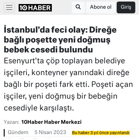
Abone ol
Giriş
İstanbul’da feci olay: Direğe
bağlı poşette yeni doğmuş
bebek cesedi bulundu
Esenyurt'ta çöp toplayan belediye
işçileri, konteyner yanındaki direğe
bağlı bir poşeti fark etti. Poşeti açan
işçiler, yeni doğmuş bir bebeğin
cesediyle karşılaştı.
Yazan:
10Haber Haber Merkezi
Gündem
5 Nisan 2023
Bu haber 3 yıl önce yayınlandı