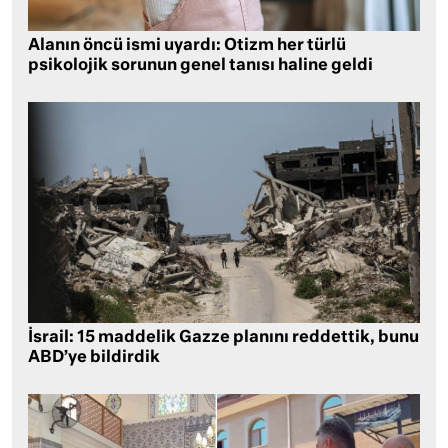
Alanın öncü ismi uyardı: Otizm her türlü
psikolojik sorunun genel tanısı haline geldi
İsrail: 15 maddelik Gazze planını reddettik, bunu
ABD’ye bildirdik