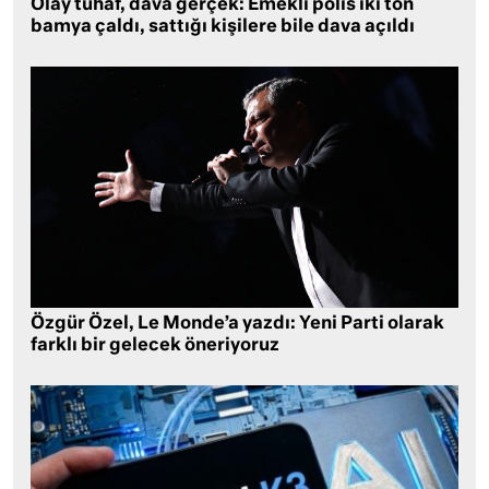
Olay tuhaf, dava gerçek: Emekli polis iki ton
bamya çaldı, sattığı kişilere bile dava açıldı
Özgür Özel, Le Monde’a yazdı: Yeni Parti olarak
farklı bir gelecek öneriyoruz