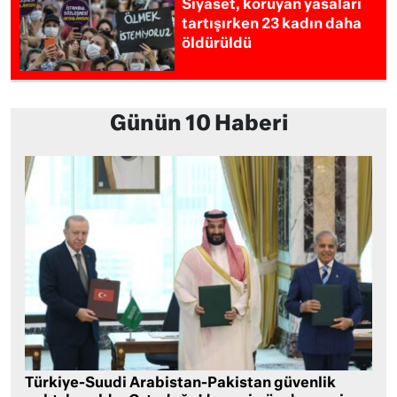
Siyaset, koruyan yasaları
tartışırken 23 kadın daha
öldürüldü
Günün 10 Haberi
Türkiye-Suudi Arabistan-Pakistan güvenlik