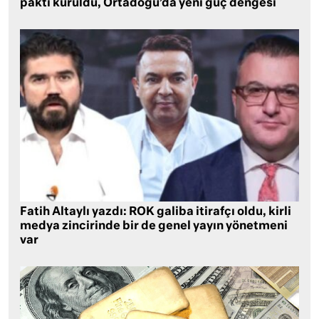
paktı kuruldu, Ortadoğu’da yeni güç dengesi
Fatih Altaylı yazdı: ROK galiba itirafçı oldu, kirli
medya zincirinde bir de genel yayın yönetmeni
var