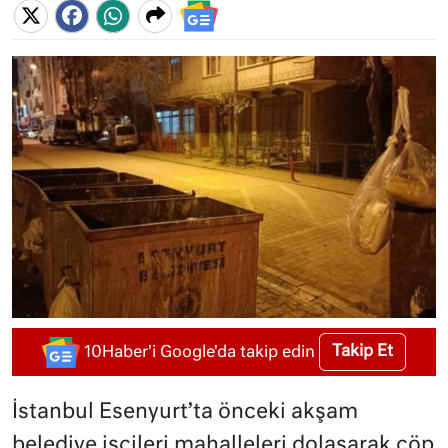
Takip Et
10Haber'i Google'da takip edin
İstanbul Esenyurt’ta önceki akşam
belediye işçileri mahalleleri dolaşarak çöp