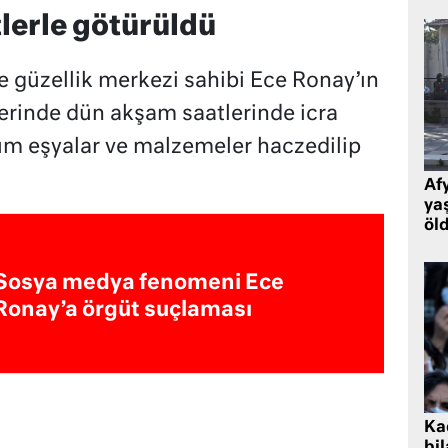
lerle götürüldü
 güzellik merkezi sahibi Ece Ronay’ın
erinde dün akşam saatlerinde icra
 tüm eşyalar ve malzemeler haczedilip
Af
ya
öl
Sosya medya fenomeni Ece
Ronay’a örgüt suçlaması
Kad
bil