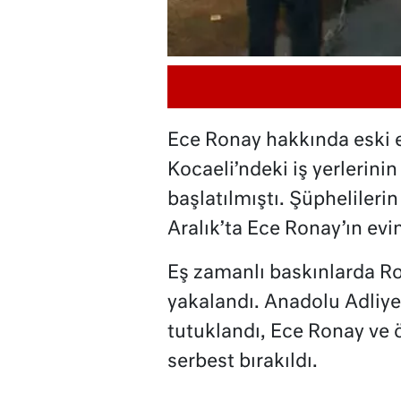
Ece Ronay hakkında eski e
Kocaeli’ndeki iş yerlerini
başlatılmıştı. Şüphelileri
Aralık’ta Ece Ronay’ın evi
Eş zamanlı baskınlarda Ron
yakalandı. Anadolu Adliyes
tutuklandı, Ece Ronay ve öt
serbest bırakıldı.