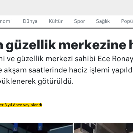
nomi
Dünya
Kültür
Spor
Sağlık
Popü
n güzellik merkezine 
 ve güzellik merkezi sahibi Ece Ronay
 akşam saatlerinde haciz işlemi yapıldı
yüklenerek götürüldü.
r 3 yıl önce yayınlandı