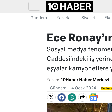
Gündem
Yazarlar
Siyaset
Eko
Ece Ronay’ı
Sosyal medya fenomeni
Caddesi'ndeki iş yerine
eşyalar kamyonetlere 
Yazan:
10Haber Haber Merkezi
Gündem
4 Ocak 2024
Bu habe