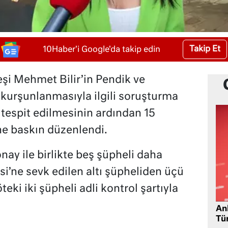
Takip Et
10Haber'i Google'da takip edin
şi Mehmet Bilir’in Pendik ve
n kurşunlanmasıyla ilgili soruşturma
n tespit edilmesinin ardından 15
ne baskın düzenlendi.
ay ile birlikte beş şüpheli daha
i’ne sevk edilen altı şüpheliden üçü
eki iki şüpheli adli kontrol şartıyla
Ank
Tü