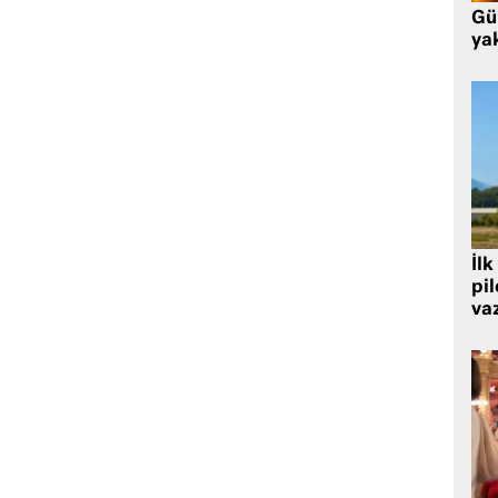
Gü
ya
İlk
pi
va