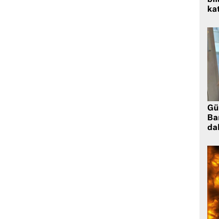
kat
Gü
Ba
da