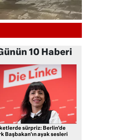
Günün 10 Haberi
etlerde sürpriz: Berlin’de
rk Başbakan’ın ayak sesleri