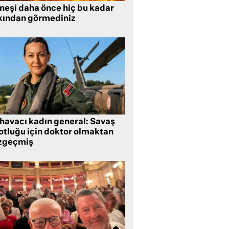
neşi daha önce hiç bu kadar
kından görmediniz
 havacı kadın general: Savaş
lotluğu için doktor olmaktan
zgeçmiş