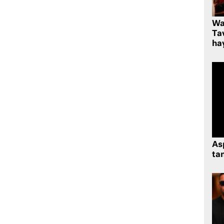
Wa
Ta
hay
As
tan