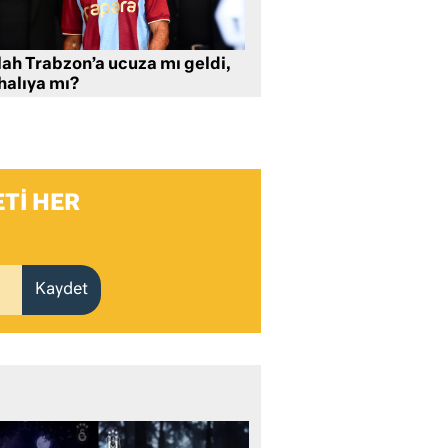
lah Trabzon’a ucuza mı geldi,
halıya mı?
TI HER
Kaydet