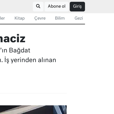
Abone ol
Giriş
ler
Kitap
Çevre
Bilim
Gezi
haciz
'ın Bağdat
. İş yerinden alınan