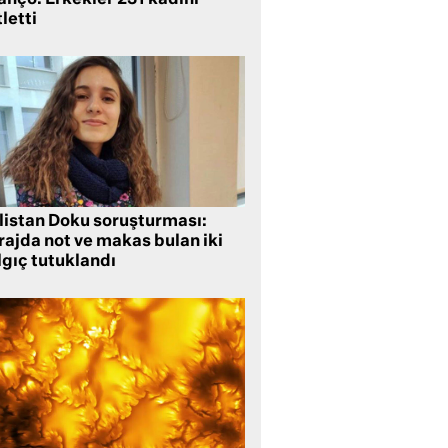
letti
listan Doku soruşturması:
rajda not ve makas bulan iki
lgıç tutuklandı