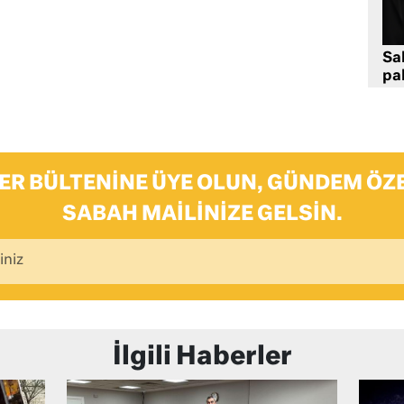
Sa
pa
ER BÜLTENINE ÜYE OLUN, GÜNDEM ÖZE
SABAH MAILINIZE GELSIN.
İlgili Haberler