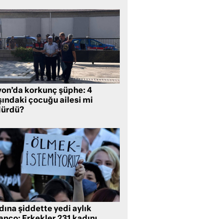
yon’da korkunç şüphe: 4
şındaki çocuğu ailesi mi
dürdü?
ına şiddette yedi aylık
anço: Erkekler 231 kadını