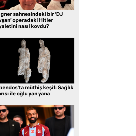
gner sahnesindeki bir ‘DJ
vşan’ operadaki Hitler
aletini nasıl kovdu?
pendos’ta müthiş keşif: Sağlık
rısı ile oğlu yan yana