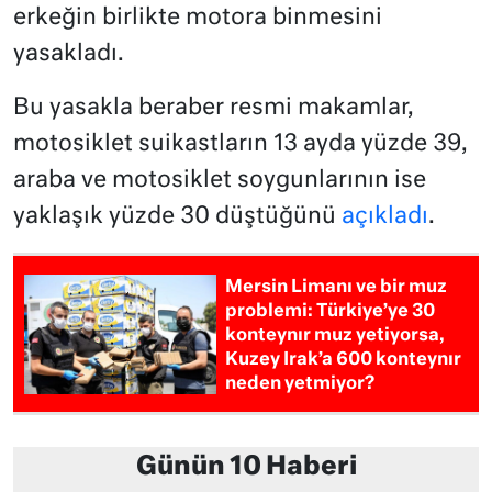
erkeğin birlikte motora binmesini
yasakladı.
Bu yasakla beraber resmi makamlar,
motosiklet suikastların 13 ayda yüzde 39,
araba ve motosiklet soygunlarının ise
yaklaşık yüzde 30 düştüğünü
açıkladı
.
Mersin Limanı ve bir muz
problemi: Türkiye’ye 30
konteynır muz yetiyorsa,
Kuzey Irak’a 600 konteynır
neden yetmiyor?
Günün 10 Haberi