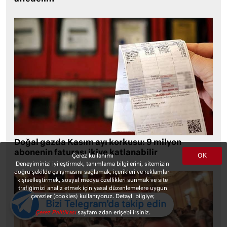
Doğal gazda Kasım ayı korkusu: 9 milyon
abonenin faturası ikiye katlanabilir
OK
Çerez kullanımı
Deneyiminizi iyileştirmek, tanımlama bilgilerini, sitemizin
doğru şekilde çalışmasını sağlamak, içerikleri ve reklamları
kişiselleştirmek, sosyal medya özellikleri sunmak ve site
trafiğimizi analiz etmek için yasal düzenlemelere uygun
çerezler (cookies) kullanıyoruz. Detaylı bilgiye;
Bizi Telegram'da takip edin
Çerez Politikası
sayfamızdan erişebilirsiniz.