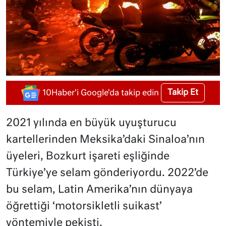
Takip Et
10Haber'i Google'da takip edin
2021 yılında en büyük uyuşturucu
kartellerinden Meksika’daki Sinaloa’nın
üyeleri, Bozkurt işareti eşliğinde
Türkiye’ye selam gönderiyordu. 2022’de
bu selam, Latin Amerika’nın dünyaya
öğrettiği ‘motorsikletli suikast’
yöntemiyle pekişti.